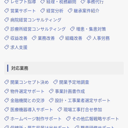
レセプト指導
経理・税務顧問
事務代行
営業サポート
経営分析
継承案件紹介
病院経営コンサルティング
診療所経営コンサルティング
増患・集患対策
収益改善
業務改善
組織改善
人事労務
求人支援
対応業務
開業コンセプト決め
開業予定地調査
物件選定サポート
事業計画書作成
金融機関との交渉
設計・工事業者選定サポート
医療機器導入サポート
現場工事打合せ参加
ホームページ制作サポート
その他広報戦略サポート
保健所・厚生局届け出サポート
職員研修サポート