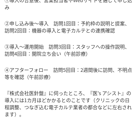
①導入の合意後、営業担当者やWebサイトを通じて申し込
み
②申し込み後～導入 訪問1回目：予約枠の説明と提案、
訪問2回目：機器の導入と電子カルテとの連携確認
③導入～運用開始 訪問3回目：スタッフへの操作説明、
訪問4回目：開院立ち会い（午前診療）
④アフターフォロー 訪問5回目：2週間後に訪問、不明点
等を確認（午前診療）
『株式会社医針盤』に伺ったところ、『医's アシスト』の
導入には1カ月ほどかかるとのことです（クリニックの日
程調整、つなぎ込む電子カルテ業者の都合などに左右され
ます）。