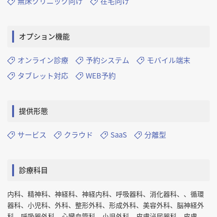
無床クリニック向け
在宅向け
オプション機能
オンライン診療
予約システム
モバイル端末
タブレット対応
WEB予約
提供形態
サービス
クラウド
SaaS
分離型
診療科目
内科、精神科、神経科、神経内科、呼吸器科、消化器科、、循環
器科、小児科、外科、整形外科、形成外科、美容外科、脳神経外
科、呼吸器外科、心臓血管科、小児外科、皮膚泌尿器科、皮膚