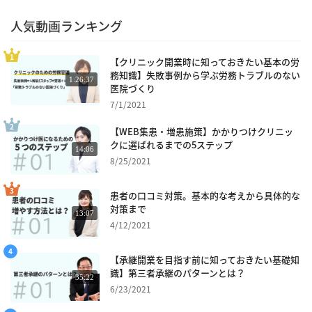
人気動画ランキング
【クリニック開業時に知っておきたい基本の労
務知識】失敗事例から学ぶ労務トラブルのない
1:26:37
医院づくり
7/1/2021
【WEB集患・増患施策】かかりつけクリニッ
クに選ばれるまでの5ステップ
14:06
8/25/2021
患者の口コミ対策。基本的な考えから具体的な
対策まで
13:07
4/12/2021
【承継開業を目指す前に知っておきたい基礎知
識】第三者承継のパターンとは？
35:22
6/23/2021