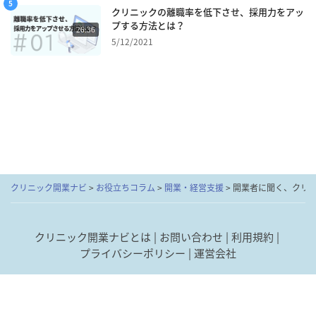
クリニックの離職率を低下させ、採用力をアッ
プする方法とは？
26:36
5/12/2021
クリニック開業ナビ
>
お役立ちコラム
>
開業・経営支援
>
開業者に聞く、クリ
クリニック開業ナビとは
お問い合わせ
利用規約
プライバシーポリシー
運営会社
あなたにピッタリの
最短1分
© Donuts Co. Ltd. All rights reserved.
で
「
開業コンサルタント
」