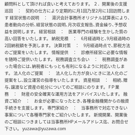
顧問料として頂ければ良いと考えております。 ２．開業後の支援
巡回 ： 契約の仕方により定期的に月1回乃至2月に1回訪問しま
す 経営状態の説明 ： 湯沢会計事務所オリジナル試算表により､
患者動向の分析､経営状態の説明､月次収支報告､資金繰り､予想収
益を説明します。 経営相談 ： 医業専門の経験を生かした質の
高い回答をいたします。 納税見積 ： 6月経過時と､9月経過時の
2回納税額を予測します。 決算対策 ： 9月経過時点で､節税方法
のご提案をいたします。 情報提供 ： 診療所経営に必要な情報
を随時ご提供いたします。 税務調査立ち会い ： 税務調査があ
った場合には､納税者にもっとも有利になるように対応いたしま
す。 法人化のご提案 ： 法人化した方が良いときに法人化のご
提案をし､設立運営の指導をいたします。 資産相談 ： 相続､贈
与､譲渡など資産の処分についてのご相談にのります。 FＰ業
務 ： 財産の安全確実な運用方法をアドバイスいたします。 融
資ご紹介 ： お金が必要になったとき､各種金融機関からの融資
手続きを支援します。 専門家紹介 ： 当事務所で対応できない
事案について各種専門家をご紹介いたします。 新規開業、開業後
のご相談につきましては当事務所HPメールアドレス迄、お問合せ
下さい。 yuzawa@yuzawa.com