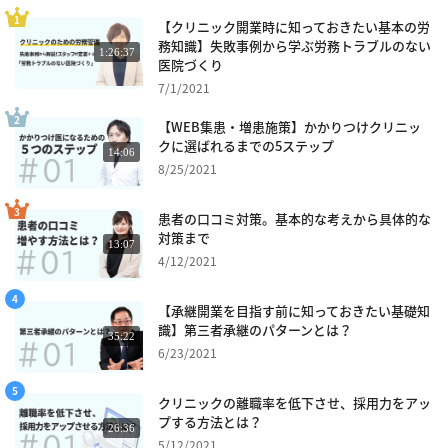
【クリニック開業時に知っておきたい基本の労
務知識】失敗事例から学ぶ労務トラブルのない
1:26:37
医院づくり
7/1/2021
【WEB集患・増患施策】かかりつけクリニッ
クに選ばれるまでの5ステップ
14:06
8/25/2021
患者の口コミ対策。基本的な考えから具体的な
対策まで
13:07
4/12/2021
【承継開業を目指す前に知っておきたい基礎知
識】第三者承継のパターンとは？
35:22
6/23/2021
クリニックの離職率を低下させ、採用力をアッ
プする方法とは？
26:36
5/12/2021