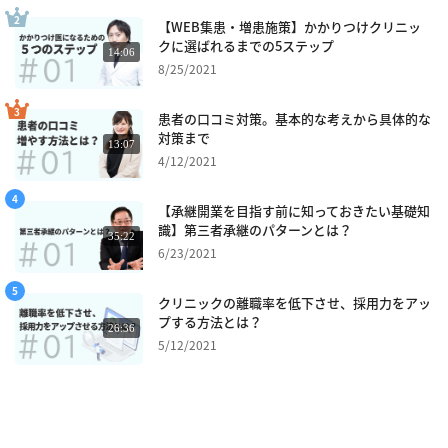
【WEB集患・増患施策】かかりつけクリニッ
クに選ばれるまでの5ステップ
14:06
8/25/2021
患者の口コミ対策。基本的な考えから具体的な
対策まで
13:07
4/12/2021
【承継開業を目指す前に知っておきたい基礎知
識】第三者承継のパターンとは？
35:22
6/23/2021
クリニックの離職率を低下させ、採用力をアッ
プする方法とは？
26:36
5/12/2021