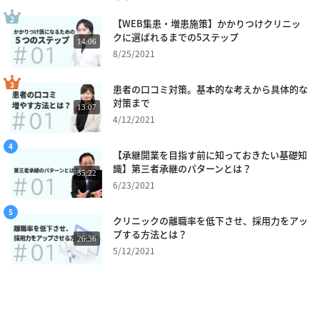
【WEB集患・増患施策】かかりつけクリニッ
クに選ばれるまでの5ステップ
14:06
8/25/2021
患者の口コミ対策。基本的な考えから具体的な
対策まで
13:07
4/12/2021
【承継開業を目指す前に知っておきたい基礎知
識】第三者承継のパターンとは？
35:22
6/23/2021
クリニックの離職率を低下させ、採用力をアッ
プする方法とは？
26:36
5/12/2021