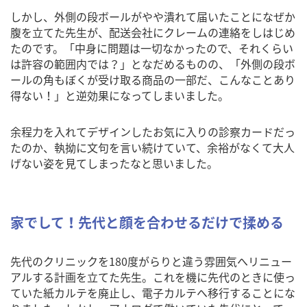
しかし、外側の段ボールがやや潰れて届いたことになぜか
腹を立てた先生が、配送会社にクレームの連絡をしはじめ
たのです。「中身に問題は一切なかったので、それくらい
は許容の範囲内では？」となだめるものの、「外側の段ボ
ールの角もぼくが受け取る商品の一部だ、こんなことあり
得ない！」と逆効果になってしまいました。
余程力を入れてデザインしたお気に入りの診察カードだっ
たのか、執拗に文句を言い続けていて、余裕がなくて大人
げない姿を見てしまったなと思いました。
家でして！先代と顔を合わせるだけで揉める
先代のクリニックを180度がらりと違う雰囲気へリニュー
アルする計画を立てた先生。これを機に先代のときに使っ
ていた紙カルテを廃止し、電子カルテへ移行することにな