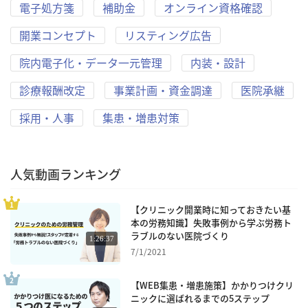
電子処方箋
補助金
オンライン資格確認
開業コンセプト
リスティング広告
院内電子化・データ一元管理
内装・設計
診療報酬改定
事業計画・資金調達
医院承継
採用・人事
集患・増患対策
人気動画ランキング
【クリニック開業時に知っておきたい基
本の労務知識】失敗事例から学ぶ労務ト
ラブルのない医院づくり
1:26:37
7/1/2021
【WEB集患・増患施策】かかりつけクリ
ニックに選ばれるまでの5ステップ