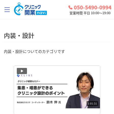
050-5490-0994
営業時間 平日 10:00～19:00
クリニック開業ナビとは？
内装・設計
診療圏調査
コンシェルジュサービス
内装・設計についてのカテゴリです
お問い合わせ
検討中リスト
ログイン
1:01:51