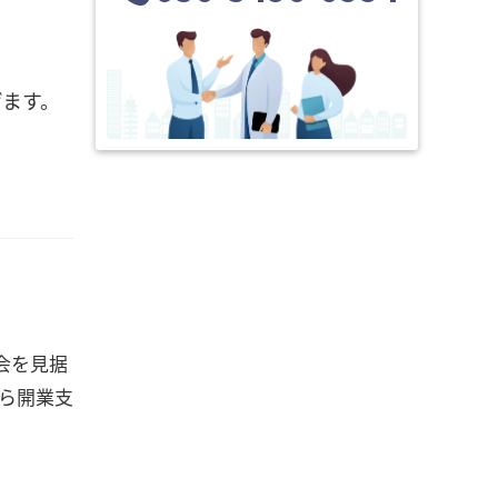
げます。
会を見据
から開業支