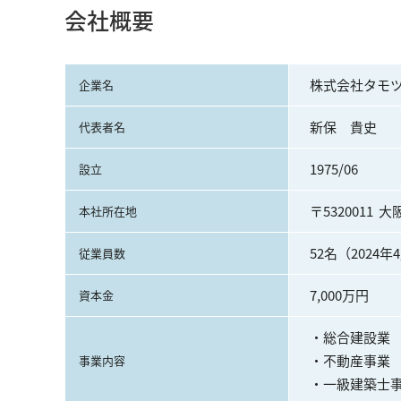
会社概要
株式会社タモ
企業名
新保　貴史
代表者名
1975/06
設立
〒5320011 
本社所在地
52名（2024
従業員数
7,000万円
資本金
・総合建設業

 ・不動産事業

事業内容
 ・一級建築士