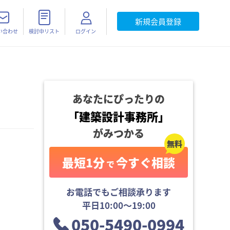
新規会員登録
い合わせ
検討中リスト
ログイン
あなたにぴったりの
「
建築設計事務所
」
がみつかる
最短1分
今すぐ相談
で
お電話でもご相談承ります
平日10:00〜19:00
050-5490-0994