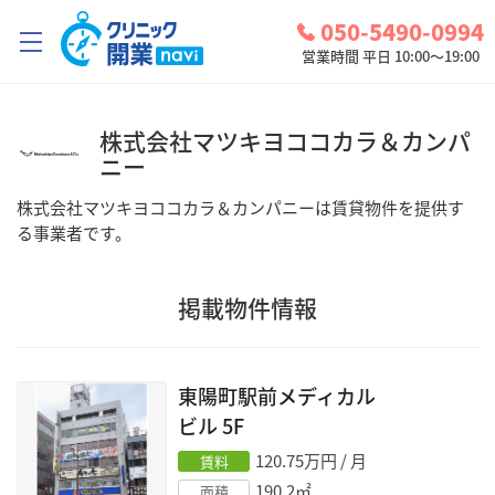
050-5490-0994
営業時間 平日 10:00～19:00
クリニック開業ナビとは？
株式会社マツキヨココカラ＆カンパ
ニー
診療圏調査
株式会社マツキヨココカラ＆カンパニー
は
賃貸物件
を提供す
コンシェルジュサービス
る事業者です。
お問い合わせ
掲載物件情報
検討中リスト
ログイン
東陽町駅前メディカル
ビル
5F
120.75
万円 / 月
賃料
190.2
㎡
面積