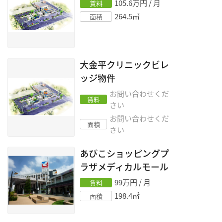
105.6
万円 / 月
賃料
264.5
㎡
面積
大金平クリニックビレ
ッジ物件
お問い合わせくだ
賃料
さい
お問い合わせくだ
面積
さい
あびこショッピングプ
ラザメディカルモール
99
万円 / 月
賃料
198.4
㎡
面積