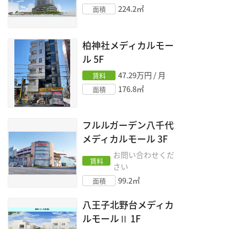
224.2
㎡
面積
柏神社メディカルモー
ル
5F
47.29
万円 / 月
賃料
176.8
㎡
面積
フルルガーデン八千代
メディカルモール
3F
お問い合わせくだ
賃料
さい
99.2
㎡
面積
八王子北野台メディカ
ルモールⅡ
1F