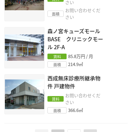
さい
お問い合わせくだ
面積
さい
森ノ宮キューズモール
BASE クリニックモー
ル
2F-A
85.8
万円 / 月
賃料
214.9
㎡
面積
西成無床診療所継承物
件
戸建物件
お問い合わせくだ
賃料
さい
366.6
㎡
面積