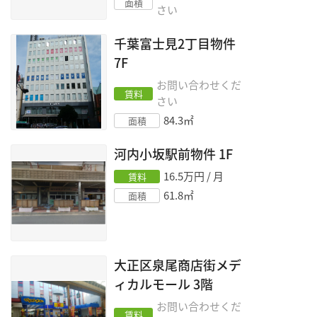
面積
さい
千葉富士見2丁目物件
7F
お問い合わせくだ
賃料
さい
84.3
㎡
面積
河内小坂駅前物件
1F
16.5
万円 / 月
賃料
61.8
㎡
面積
大正区泉尾商店街メデ
ィカルモール
3階
お問い合わせくだ
賃料