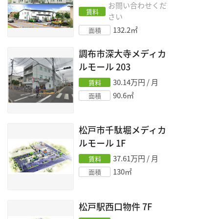
お問い合わせくだ
賃料
さい
132.2
㎡
面積
調布市深大寺メディカ
ルモール
203
30.14
万円 / 月
賃料
90.6
㎡
面積
松戸市千駄堀メディカ
ルモール
1F
37.61
万円 / 月
賃料
130
㎡
面積
松戸駅西口物件
7F