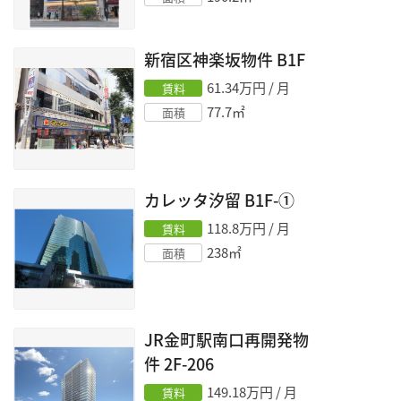
新宿区神楽坂物件
B1F
61.34
万円 / 月
賃料
77.7
㎡
面積
カレッタ汐留
B1F-①
118.8
万円 / 月
賃料
238
㎡
面積
JR金町駅南口再開発物
件
2F-206
149.18
万円 / 月
賃料