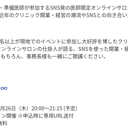
業医・準備医師が参加するSNS発の医師限定オンラインサ
近年のクリニック開業・経営の潮流やSNSとの向き合
0名以上が現地でのイベントに参加し大好評を博したクリ
ンラインサロンの仕掛人が語る、SNSを使った開業・経
はもちろん、事務長様も一緒にご聴講ください。
∞∞
6日（木）20:00～21:15 (予定)
開催 ※申込時に専用URL送付
無料