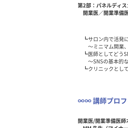
第2部：パネルディ
開業医／開業準備医
主宰 
┗サロン内で活発に
〜ミニマム開業、M
┗医師としてどうS
〜SNSの基本的な
┗クリニックとして
∞∞ 講師プロフ
開業医/開業準備医師