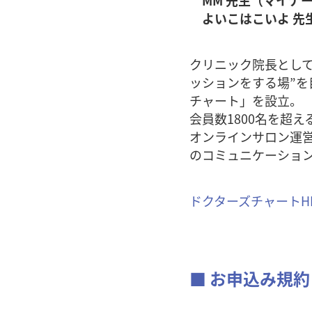
MM 先生（マイナ
よいこはこいよ 先
クリニック院長とし
ッションをする場”を
チャート」を設立。
会員数1800名を超
オンラインサロン運営以
のコミュニケーショ
ドクターズチャートHP：http
■ お申込み規