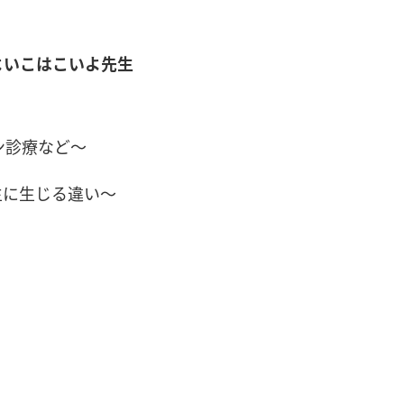
いよ先生
ン診療など〜
生に生じる違い〜