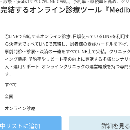
・診察・決済のすべてがLINEで完結。予約率・継続率を高め、ク
Eで完結するオンライン診療ツール『Medib
①LINEで完結するオンライン診療: 日頃使っているLINEを
ら決済まですべてLINEで完結し、患者様の受診ハードルを下げ、
事前問診〜診察〜決済の一連をすべてLINE上で完結。クリニッ
ィング機能: 予約率やリピート率の向上に貢献する多様なシナリ
入・運用サポート: オンラインクリニックの運営経験を持つ専
す。
すべて
全国
オンライン診療
中
リストに追加
詳細を見