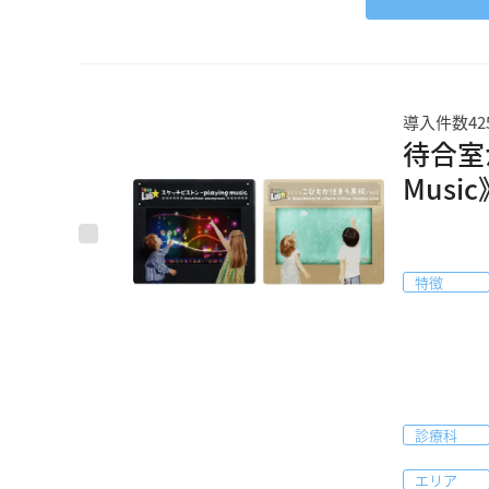
導入件数4
待合室
Mus
特徴
診療科
エリア