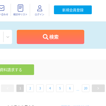
新規会員登録
い合わせ
検討中リスト
ログイン
検索
資料請求
する
1
2
3
4
5
6
20
...