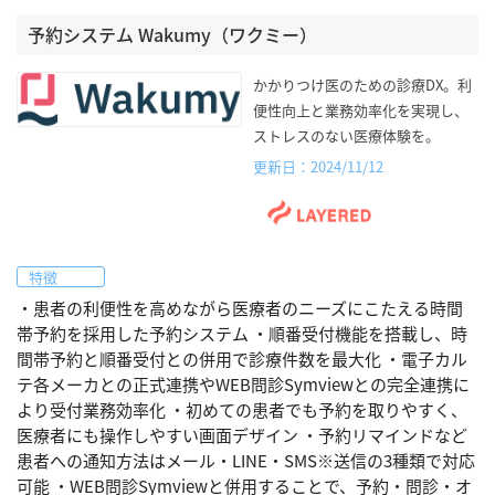
予約システム Wakumy（ワクミー）
かかりつけ医のための診療DX。利
便性向上と業務効率化を実現し、
ストレスのない医療体験を。
更新日：2024/11/12
特徴
・患者の利便性を高めながら医療者のニーズにこたえる時間
帯予約を採用した予約システム ・順番受付機能を搭載し、時
間帯予約と順番受付との併用で診療件数を最大化 ・電子カル
テ各メーカとの正式連携やWEB問診Symviewとの完全連携に
より受付業務効率化 ・初めての患者でも予約を取りやすく、
医療者にも操作しやすい画面デザイン ・予約リマインドなど
患者への通知方法はメール・LINE・SMS※送信の3種類で対応
可能 ・WEB問診Symviewと併用することで、予約・問診・オ