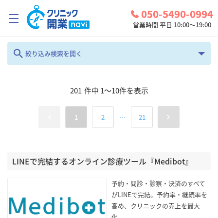
050-5490-0994
営業時間 平日 10:00～19:00
クリニック開業ナビとは？
絞り込み検索を開く
診療圏調査
フリーワード
201
件中
1
～
10
件を表示
コンシェルジュサービス
お問い合わせ
...
1
2
21
カテゴリ
地域
検討中リスト
全て
全て
ログイン
LINEで完結するオンライン診療ツール『Medibot』
診療科
検索
予約・問診・診察・決済のすべて
呼吸器外科
がLINEで完結。予約率・継続率を
高め、クリニックの売上を最大
化。