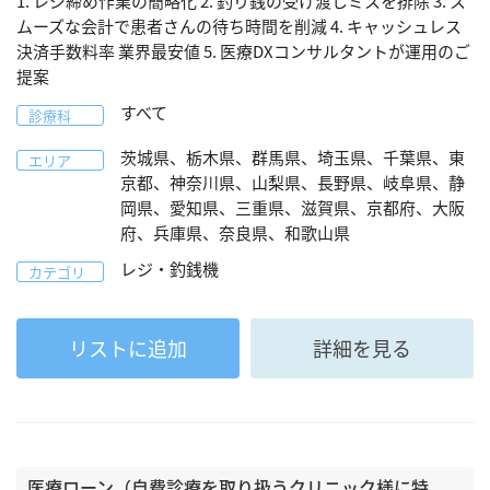
1. レジ締め作業の簡略化 2. 釣り銭の受け渡しミスを排除 3. ス
ムーズな会計で患者さんの待ち時間を削減 4. キャッシュレス
決済手数料率 業界最安値 5. 医療DXコンサルタントが運用のご
提案
すべて
診療科
茨城県、栃木県、群馬県、埼玉県、千葉県、東
エリア
京都、神奈川県、山梨県、長野県、岐阜県、静
岡県、愛知県、三重県、滋賀県、京都府、大阪
府、兵庫県、奈良県、和歌山県
レジ・釣銭機
カテゴリ
リストに追加
詳細を見る
医療ローン（自費診療を取り扱うクリニック様に特