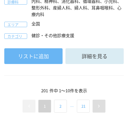
内科、精神科、消化器科、循環器科、小児科、
診療科
整形外科、産婦人科、婦人科、耳鼻咽喉科、心
療内科
全国
エリア
健診・その他診療支援
カテゴリ
リストに追加
詳細を見る
201
件中
1
～
10
件を表示
...
1
2
21