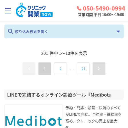
050-5490-0994
営業時間 平日 10:00～19:00
クリニック開業ナビとは？
絞り込み検索を開く
診療圏調査
フリーワード
201
件中
1
～
10
件を表示
コンシェルジュサービス
お問い合わせ
...
1
2
21
カテゴリ
地域
検討中リスト
全て
全て
ログイン
LINEで完結するオンライン診療ツール『Medibot』
診療科
検索
予約・問診・診察・決済のすべて
心療内科
がLINEで完結。予約率・継続率を
高め、クリニックの売上を最大
化。