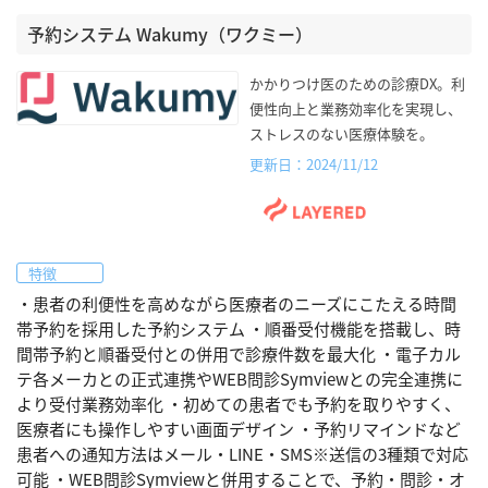
予約システム Wakumy（ワクミー）
かかりつけ医のための診療DX。利
便性向上と業務効率化を実現し、
ストレスのない医療体験を。
更新日：2024/11/12
特徴
・患者の利便性を高めながら医療者のニーズにこたえる時間
帯予約を採用した予約システム ・順番受付機能を搭載し、時
間帯予約と順番受付との併用で診療件数を最大化 ・電子カル
テ各メーカとの正式連携やWEB問診Symviewとの完全連携に
より受付業務効率化 ・初めての患者でも予約を取りやすく、
医療者にも操作しやすい画面デザイン ・予約リマインドなど
患者への通知方法はメール・LINE・SMS※送信の3種類で対応
可能 ・WEB問診Symviewと併用することで、予約・問診・オ