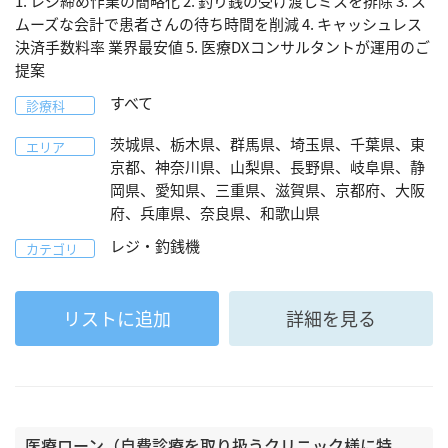
1. レジ締め作業の簡略化 2. 釣り銭の受け渡しミスを排除 3. ス
ムーズな会計で患者さんの待ち時間を削減 4. キャッシュレス
決済手数料率 業界最安値 5. 医療DXコンサルタントが運用のご
提案
すべて
診療科
茨城県、栃木県、群馬県、埼玉県、千葉県、東
エリア
京都、神奈川県、山梨県、長野県、岐阜県、静
岡県、愛知県、三重県、滋賀県、京都府、大阪
府、兵庫県、奈良県、和歌山県
レジ・釣銭機
カテゴリ
リストに追加
詳細を見る
医療ローン（自費診療を取り扱うクリニック様に特