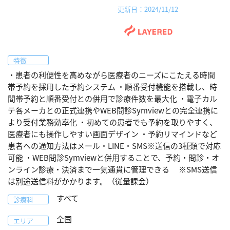
更新日：2024/11/12
特徴
・患者の利便性を高めながら医療者のニーズにこたえる時間
帯予約を採用した予約システム ・順番受付機能を搭載し、時
間帯予約と順番受付との併用で診療件数を最大化 ・電子カル
テ各メーカとの正式連携やWEB問診Symviewとの完全連携に
より受付業務効率化 ・初めての患者でも予約を取りやすく、
医療者にも操作しやすい画面デザイン ・予約リマインドなど
患者への通知方法はメール・LINE・SMS※送信の3種類で対応
可能 ・WEB問診Symviewと併用することで、予約・問診・オ
ンライン診療・決済まで一気通貫に管理できる ※SMS送信
は別途送信料がかかります。（従量課金）
すべて
診療科
全国
エリア