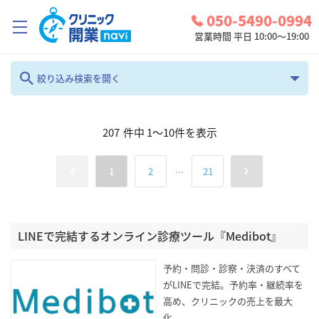
050-5490-0994
営業時間 平日 10:00～19:00
クリニック開業ナビとは？
絞り込み検索を開く
診療圏調査
フリーワード
207
件中
1
～
10
件を表示
コンシェルジュサービス
お問い合わせ
...
1
2
21
カテゴリ
地域
検討中リスト
全て
全て
ログイン
LINEで完結するオンライン診療ツール『Medibot』
診療科
検索
予約・問診・診察・決済のすべて
内科
がLINEで完結。予約率・継続率を
高め、クリニックの売上を最大
化。