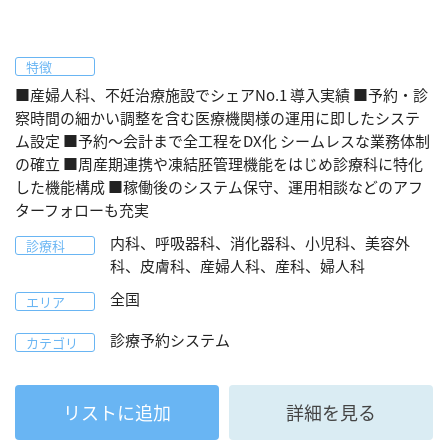
特徴
■産婦人科、不妊治療施設でシェアNo.1 導入実績 ■予約・診
察時間の細かい調整を含む医療機関様の運用に即したシステ
ム設定 ■予約～会計まで全工程をDX化 シームレスな業務体制
の確立 ■周産期連携や凍結胚管理機能をはじめ診療科に特化
した機能構成 ■稼働後のシステム保守、運用相談などのアフ
ターフォローも充実
内科、呼吸器科、消化器科、小児科、美容外
診療科
科、皮膚科、産婦人科、産科、婦人科
全国
エリア
診療予約システム
カテゴリ
リストに追加
詳細を見る