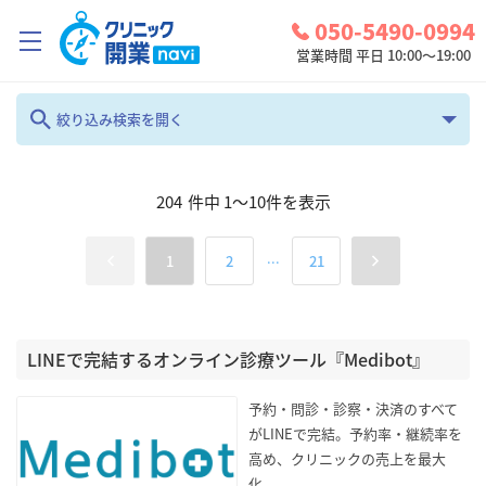
050-5490-0994
営業時間 平日 10:00～19:00
クリニック開業ナビとは？
絞り込み検索を開く
診療圏調査
フリーワード
204
件中
1
～
10
件を表示
コンシェルジュサービス
お問い合わせ
...
1
2
21
カテゴリ
地域
検討中リスト
全て
全て
ログイン
LINEで完結するオンライン診療ツール『Medibot』
診療科
検索
予約・問診・診察・決済のすべて
循環器科
がLINEで完結。予約率・継続率を
高め、クリニックの売上を最大
化。