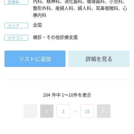
内科、精神科、消化器科、循環器科、小児科、
診療科
整形外科、産婦人科、婦人科、耳鼻咽喉科、心
療内科
全国
エリア
健診・その他診療支援
カテゴリ
リストに追加
詳細を見る
204
件中
1
～
10
件を表示
...
1
2
21