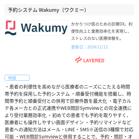
予約システム Wakumy（ワクミー）
かかりつけ医のための診療DX。利
便性向上と業務効率化を実現し、
ストレスのない医療体験を。
更新日：2024/11/12
特徴
・患者の利便性を高めながら医療者のニーズにこたえる時間
帯予約を採用した予約システム ・順番受付機能を搭載し、時
間帯予約と順番受付との併用で診療件数を最大化 ・電子カル
テ各メーカとの正式連携やWEB問診Symviewとの完全連携に
より受付業務効率化 ・初めての患者でも予約を取りやすく、
医療者にも操作しやすい画面デザイン ・予約リマインドなど
患者への通知方法はメール・LINE・SMS※送信の3種類で対応
可能 ・WEB問診Symviewと併用することで、予約・問診・オ