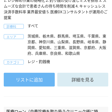
1. レジ締め作業の簡略化 2. 釣り銭の受け渡しミスを排除 3. ス
ムーズな会計で患者さんの待ち時間を削減 4. キャッシュレス
決済手数料率 業界最安値 5. 医療DXコンサルタントが運用のご
提案
すべて
診療科
茨城県、栃木県、群馬県、埼玉県、千葉県、東
エリア
京都、神奈川県、山梨県、長野県、岐阜県、静
岡県、愛知県、三重県、滋賀県、京都府、大阪
府、兵庫県、奈良県、和歌山県
レジ・釣銭機
カテゴリ
リストに追加
詳細を見る
医療ローン（自費診療を取り扱うクリニック様に特