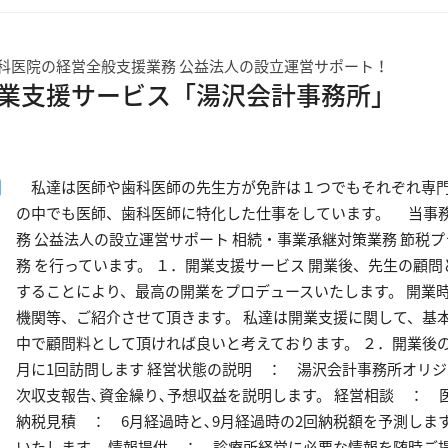
科医院の経営全般支援業務 公益法人の設立運営サポート！
業支援サービス「湯沢会計事務所」
私達は医師や歯科医師の先生方が免許は１つでもそれぞれ専門
の中でも医師、歯科医師に特化した仕事をしています。 当事務
務 公益法人の設立運営サポート 相続・事業承継対策業務 節税
務 を行っています。 １．開業支援サービス 開業後、先生の顧
することにより、最高の開業をプロデュースいたします。 開業
機関等、ご紹介させて頂きます。 私達は開業支援に関して、基
中で顧問料として頂ければ良いと考えております。 ２．開業後の
月に1回訪問します 経営状態の説明 ： 湯沢会計事務所オリジ
次収支報告､資金繰り､予想収益を説明します。 経営相談 ：
納税見積 ： 6月経過時と､9月経過時の2回納税額を予測しま
いたします。 情報提供 ： 診療所経営に必要な情報を随時ご