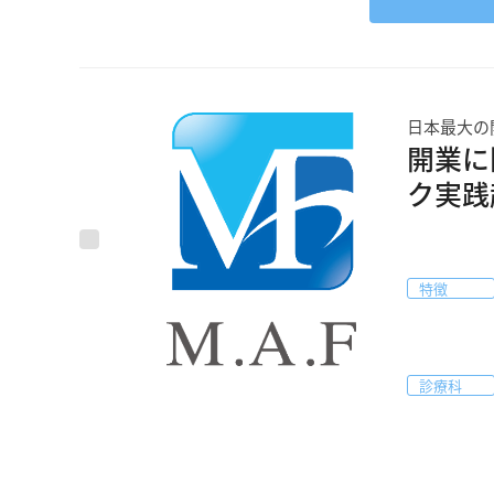
日本最大の
開業に
ク実践
特徴
診療科