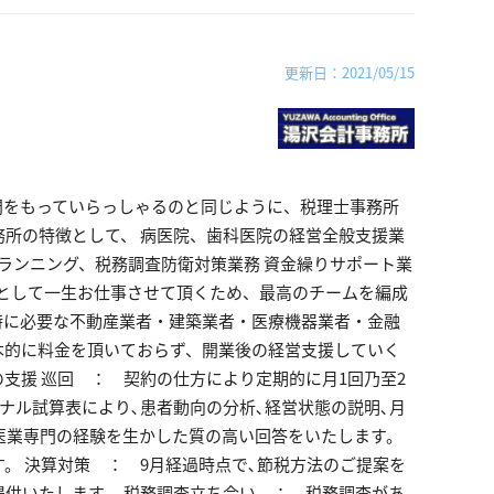
更新日：2021/05/15
をもっていらっしゃるのと同じように、税理士事務所
所の特徴として、 病医院、歯科医院の経営全般支援業
プランニング、税務調査防衛対策業務 資金繰りサポート業
問として一生お仕事させて頂くため、最高のチームを編成
時に必要な不動産業者・建築業者・医療機器業者・金融
本的に料金を頂いておらず、開業後の経営支援していく
支援 巡回 ： 契約の仕方により定期的に月1回乃至2
ナル試算表により､患者動向の分析､経営状態の説明､月
 医業専門の経験を生かした質の高い回答をいたします。
す。 決算対策 ： 9月経過時点で､節税方法のご提案を
提供いたします。 税務調査立ち会い ： 税務調査があ