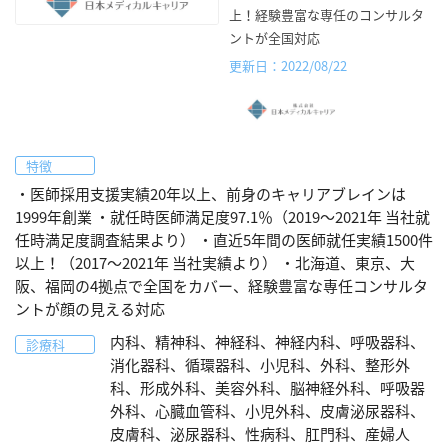
上！経験豊富な専任のコンサルタ
ントが全国対応
更新日：2022/08/22
特徴
・医師採用支援実績20年以上、前身のキャリアブレインは
1999年創業 ・就任時医師満足度97.1％（2019～2021年 当社就
任時満足度調査結果より） ・直近5年間の医師就任実績1500件
以上！（2017～2021年 当社実績より） ・北海道、東京、大
阪、福岡の4拠点で全国をカバー、経験豊富な専任コンサルタ
ントが顔の見える対応
内科、精神科、神経科、神経内科、呼吸器科、
診療科
消化器科、循環器科、小児科、外科、整形外
科、形成外科、美容外科、脳神経外科、呼吸器
外科、心臓血管科、小児外科、皮膚泌尿器科、
皮膚科、泌尿器科、性病科、肛門科、産婦人