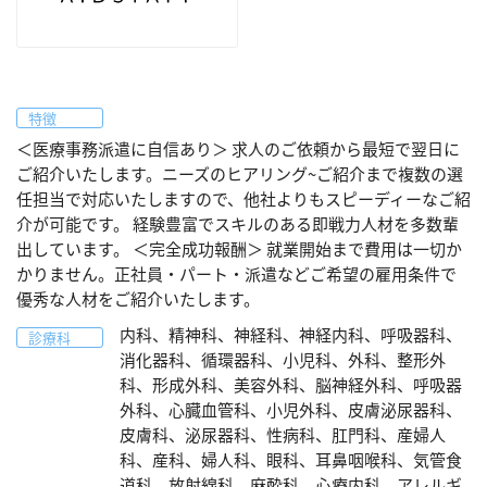
特徴
＜医療事務派遣に自信あり＞ 求人のご依頼から最短で翌日に
ご紹介いたします。ニーズのヒアリング~ご紹介まで複数の選
任担当で対応いたしますので、他社よりもスピーディーなご紹
介が可能です。 経験豊富でスキルのある即戦力人材を多数輩
出しています。 ＜完全成功報酬＞ 就業開始まで費用は一切か
かりません。正社員・パート・派遣などご希望の雇用条件で
優秀な人材をご紹介いたします。
内科、精神科、神経科、神経内科、呼吸器科、
診療科
消化器科、循環器科、小児科、外科、整形外
科、形成外科、美容外科、脳神経外科、呼吸器
外科、心臓血管科、小児外科、皮膚泌尿器科、
皮膚科、泌尿器科、性病科、肛門科、産婦人
科、産科、婦人科、眼科、耳鼻咽喉科、気管食
道科、放射線科、麻酔科、心療内科、アレルギ