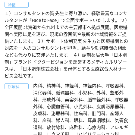
特徴
１）コンサルタントの質 先生に寄り添い、経験豊富なコンサ
ルタントが「Face to Face」で全面サポートいたします。 ２）
全国展開 北海道から九州までの主要都市へ拠点展開。医療機
関へ実際に足を運び、現場の雰囲気や最新の地域情報をご提
供いたします。 ３）サポート体制充実 先生方と医療機関との
対応を一人のコンサルタントが担当。給与や勤務時間の相談
なども代わりに交渉いたします。 ４）調剤薬局大手「日本調
剤」ブランド ドクタービジョンを運営するメディカルリソー
スは、「日本調剤株式会社」を母体とする医療総合人材サー
ビス会社です。
内科、精神科、神経科、神経内科、呼吸器科、
診療科
消化器科、循環器科、小児科、外科、整形外
科、形成外科、美容外科、脳神経外科、呼吸器
外科、心臓血管科、小児外科、皮膚泌尿器科、
皮膚科、泌尿器科、性病科、肛門科、産婦人
科、産科、婦人科、眼科、耳鼻咽喉科、気管食
道科、放射線科、麻酔科、心療内科、アレルギ
ー科、リウマチ科、リハビリテーション科