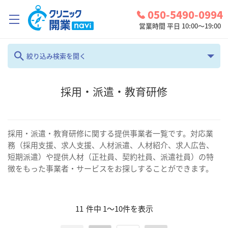
050-5490-0994
営業時間 平日 10:00～19:00
クリニック開業ナビとは？
絞り込み検索を開く
診療圏調査
フリーワード
採用・派遣・教育研修
コンシェルジュサービス
お問い合わせ
カテゴリ
地域
採用・派遣・教育研修に関する提供事業者一覧です。対応業
検討中リスト
務（採用支援、求人支援、人材派遣、人材紹介、求人広告、
採用・派遣・教育研修
全て
短期派遣）や提供人材（正社員、契約社員、派遣社員）の特
ログイン
徴をもった事業者・サービスをお探しすることができます。
診療科
検索
全て
11
件中
1
～
10
件を表示