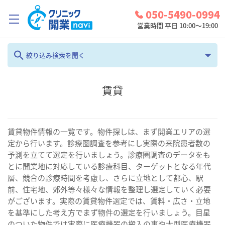
050-5490-0994
営業時間 平日 10:00～19:00
クリニック開業ナビとは？
絞り込み検索を開く
診療圏調査
フリーワード
賃貸
コンシェルジュサービス
お問い合わせ
カテゴリ
地域
賃貸物件情報の一覧です。物件探しは、まず開業エリアの選
検討中リスト
定から行います。診療圏調査を参考にし実際の来院患者数の
賃貸
全て
予測を立てて選定を行いましょう。診療圏調査のデータをも
ログイン
とに開業地に対応している診療科目、ターゲットとなる年代
診療科
層、競合の診療時間を考慮し、さらに立地として都心、駅
検索
前、住宅地、郊外等々様々な情報を整理し選定していく必要
全て
がございます。実際の賃貸物件選定では、賃料・広さ・立地
を基準にした考え方でまず物件の選定を行いましょう。目星
のついた物件では実際に医療機器の搬入の事や大型医療機器