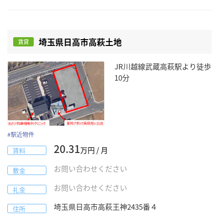
埼玉県日高市高萩土地
賃貸
JR川越線武蔵高萩駅より徒歩
10分
#
駅近物件
20.31
万円 / 月
賃料
お問い合わせください
敷金
お問い合わせください
礼金
埼玉県
日高市
高萩王神2435番４
住所