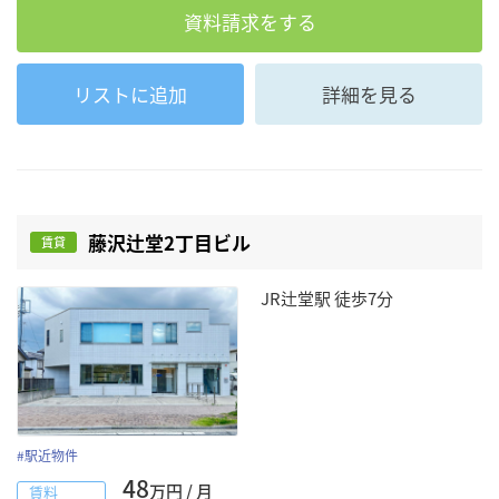
資料請求をする
リストに追加
詳細を見る
藤沢辻堂2丁目ビル
賃貸
JR辻堂駅 徒歩7分
#
駅近物件
48
万円 / 月
賃料