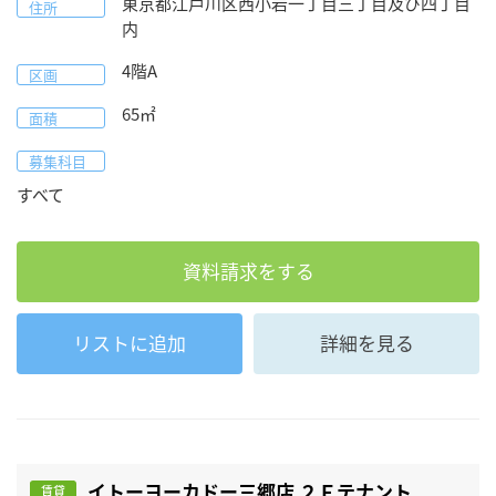
東京都
江戸川区
西小岩一丁目三丁目及び四丁目
住所
内
4階A
区画
65
㎡
面積
募集科目
すべて
資料請求をする
リストに追加
詳細を見る
イトーヨーカドー三郷店 ２Ｆテナント
賃貸