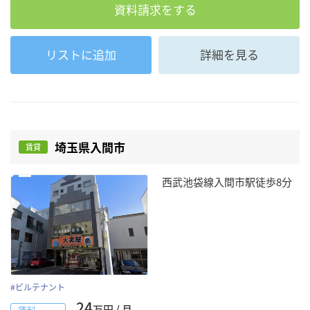
資料請求をする
リストに追加
詳細を見る
埼玉県入間市
賃貸
西武池袋線入間市駅徒歩8分
#
ビルテナント
24
万円 / 月
賃料