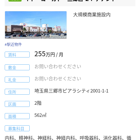
大規模商業施設内
#
駅近物件
255
万円 / 月
賃料
お問い合わせください
敷金
お問い合わせください
礼金
埼玉県
三郷市ピアラシティ
2001-1-1
住所
2階
区画
562
㎡
面積
募集科目
内科、精神科、神経科、神経内科、呼吸器科、消化器科、循