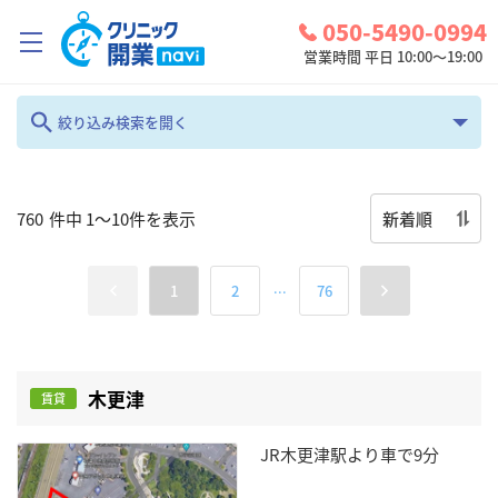
050-5490-0994
営業時間 平日 10:00～19:00
クリニック開業ナビとは？
絞り込み検索を開く
キーワード検索
診療圏調査
コンシェルジュサービス
新着順
760
件中
1
～
10
件を表示
お問い合わせ
地域
...
1
2
76
検討中リスト
全て
編集
ログイン
科目
物件種別
木更津
賃貸
性病科
全て
JR木更津駅より車で9分
賃料/価格