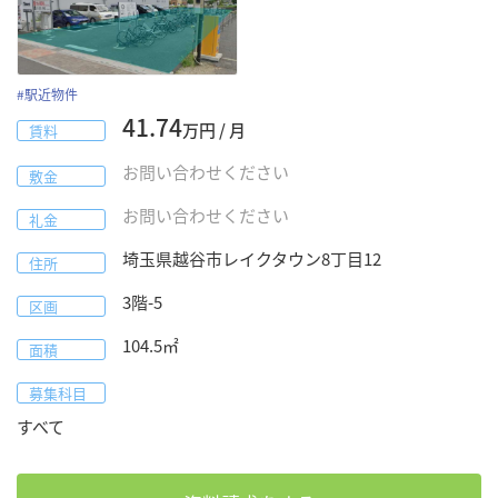
#
駅近物件
41.74
万円 / 月
賃料
お問い合わせください
敷金
お問い合わせください
礼金
埼玉県
越谷市
レイクタウン8丁目12
住所
3階-5
区画
104.5
㎡
面積
募集科目
すべて