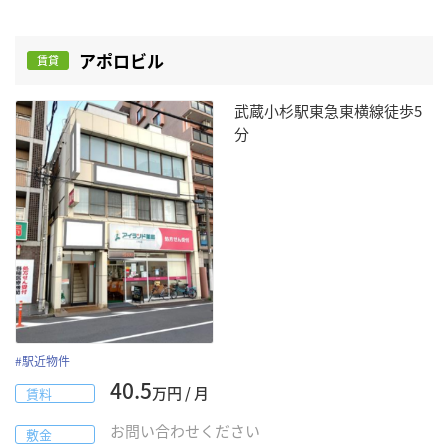
アポロビル
賃貸
武蔵小杉駅東急東横線徒歩5
分
#
駅近物件
40.5
万円 / 月
賃料
お問い合わせください
敷金