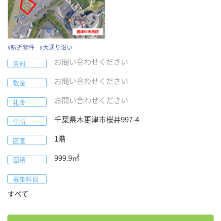
〜
下限なし
上限なし
広さ
〜
下限なし
上限なし
#
駅近物件
#
大通り沿い
お問い合わせください
賃料
タグで絞り込み：
お問い合わせください
敷金
#
駅近物件
#
駅直結物件
#
調剤薬局併設
#
ビルテナント
お問い合わせください
礼金
#
医療モール物件
#
視認性良好
#
1階物件
#
2階以上物件
#
生活道路沿い
#
競合少ない
#
駐車場あり
#
駐輪場あり
千葉県
木更津市
桜井997-4
住所
#
人口増エリア
#
ターミナル駅
#
近隣スーパー
#
至急公募
1階
区画
#
即入居可
#
大通り沿い
#
居ぬき案件
#
歯科対応
#
持分譲渡
#
事業譲渡
999.9
㎡
面積
募集科目
検索
すべて