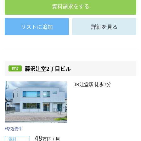
資料請求をする
リストに追加
詳細を見る
藤沢辻堂2丁目ビル
賃貸
JR辻堂駅 徒歩7分
#
駅近物件
48
万円 / 月
賃料