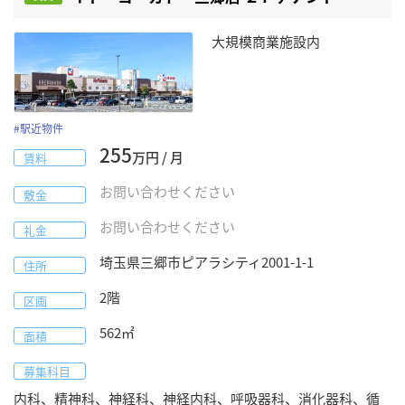
大規模商業施設内
#
駅近物件
255
万円 / 月
賃料
お問い合わせください
敷金
お問い合わせください
礼金
埼玉県
三郷市ピアラシティ
2001-1-1
住所
2階
区画
562
㎡
面積
募集科目
内科、精神科、神経科、神経内科、呼吸器科、消化器科、循