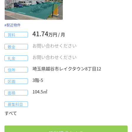
#
駅近物件
41.74
万円 / 月
賃料
お問い合わせください
敷金
お問い合わせください
礼金
埼玉県
越谷市
レイクタウン8丁目12
住所
3階-5
区画
104.5
㎡
面積
募集科目
すべて