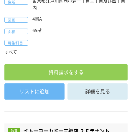
東京都
江戸川区
西小岩一丁目三丁目及び四丁目
住所
内
4階A
区画
65
㎡
面積
募集科目
すべて
資料請求をする
リストに追加
詳細を見る
イトーヨーカドー三郷店 ２Ｆテナント
賃貸