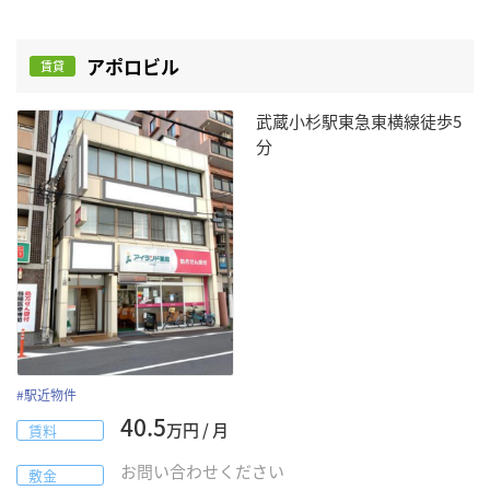
アポロビル
賃貸
武蔵小杉駅東急東横線徒歩5
分
#
駅近物件
40.5
万円 / 月
賃料
お問い合わせください
敷金