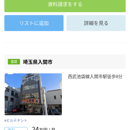
資料請求をする
リストに追加
詳細を見る
埼玉県入間市
賃貸
西武池袋線入間市駅徒歩8分
#
ビルテナント
24
万円 / 月
賃料