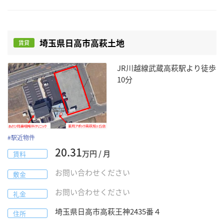
埼玉県日高市高萩土地
賃貸
JR川越線武蔵高萩駅より徒歩
10分
#
駅近物件
20.31
万円 / 月
賃料
お問い合わせください
敷金
お問い合わせください
礼金
埼玉県
日高市
高萩王神2435番４
住所