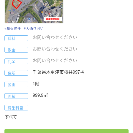
〜
下限なし
上限なし
広さ
〜
下限なし
上限なし
#
駅近物件
#
大通り沿い
お問い合わせください
賃料
タグで絞り込み：
お問い合わせください
敷金
#
駅近物件
#
駅直結物件
#
調剤薬局併設
#
ビルテナント
お問い合わせください
礼金
#
医療モール物件
#
視認性良好
#
1階物件
#
2階以上物件
#
生活道路沿い
#
競合少ない
#
駐車場あり
#
駐輪場あり
千葉県
木更津市
桜井997-4
住所
#
人口増エリア
#
ターミナル駅
#
近隣スーパー
#
至急公募
1階
区画
#
即入居可
#
大通り沿い
#
居ぬき案件
#
歯科対応
#
持分譲渡
#
事業譲渡
999.9
㎡
面積
募集科目
検索
すべて