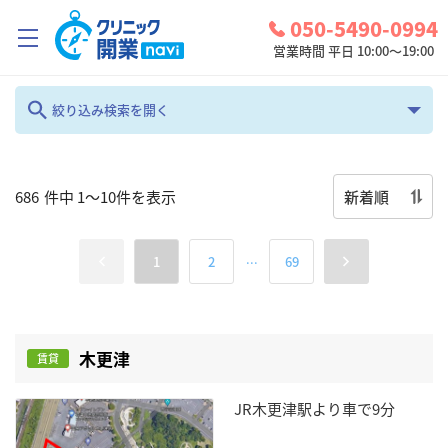
050-5490-0994
営業時間 平日 10:00～19:00
クリニック開業ナビとは？
絞り込み検索を開く
キーワード検索
診療圏調査
コンシェルジュサービス
新着順
686
件中
1
～
10
件を表示
お問い合わせ
地域
...
1
2
69
検討中リスト
全て
編集
ログイン
科目
物件種別
木更津
賃貸
美容外科
全て
JR木更津駅より車で9分
賃料/価格