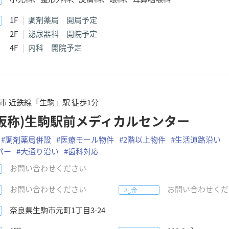
1F
調剤薬局 開局予定
2F
泌尿器科 開院予定
4F
内科 開院予定
市 近鉄線「生駒」駅 徒歩1分
(仮称)生駒駅前メディカルセンター
#
調剤薬局併設
#
医療モール物件
#
2階以上物件
#
生活道路沿い
パー
#
大通り沿い
#
歯科対応
お問い合わせください
お問い合わせください
お問い合わせくだ
礼金
奈良県
生駒市元町
1丁目3-24