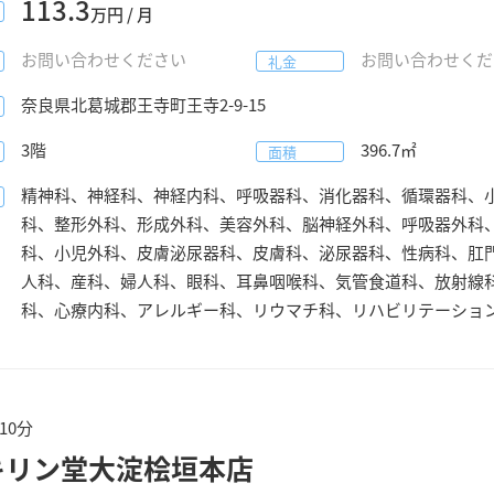
113.3
万円 / 月
お問い合わせください
お問い合わせくだ
礼金
奈良県
北葛城郡王寺町
王寺2-9-15
3階
396.7
㎡
面積
精神科、神経科、神経内科、呼吸器科、消化器科、循環器科、
科、整形外科、形成外科、美容外科、脳神経外科、呼吸器外科
科、小児外科、皮膚泌尿器科、皮膚科、泌尿器科、性病科、肛
人科、産科、婦人科、眼科、耳鼻咽喉科、気管食道科、放射線
科、心療内科、アレルギー科、リウマチ科、リハビリテーショ
10分
キリン堂大淀桧垣本店