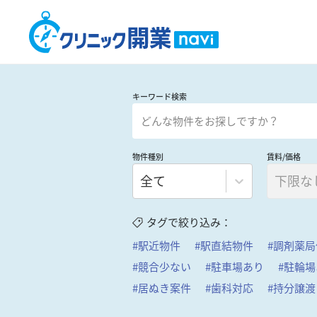
キーワード検索
物件種別
賃料/価格
全て
下限な
タグで絞り込み：
#
駅近物件
#
駅直結物件
#
調剤薬局
#
競合少ない
#
駐車場あり
#
駐輪場
#
居ぬき案件
#
歯科対応
#
持分譲渡