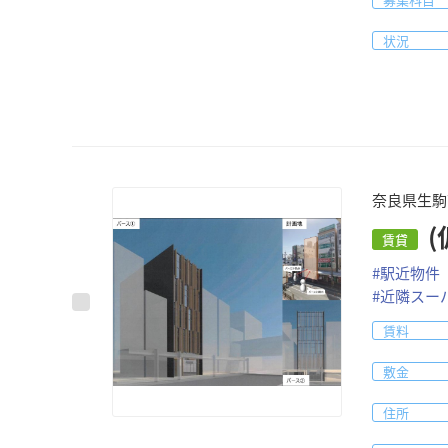
状況
奈良県生駒
賃貸
#
駅近物件
#
近隣スー
賃料
敷金
住所