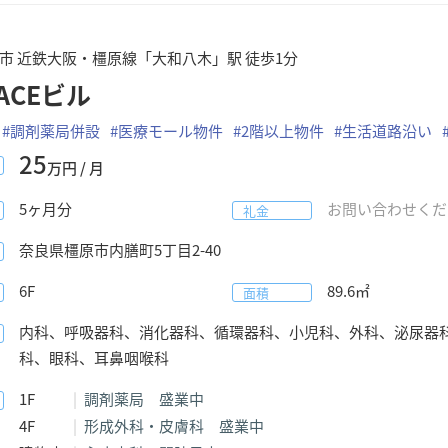
市 近鉄大阪・橿原線「大和八木」駅 徒歩1分
ACEビル
#
調剤薬局併設
#
医療モール物件
#
2階以上物件
#
生活道路沿い
25
万円 / 月
5
ヶ月分
お問い合わせくだ
礼金
奈良県
橿原市内膳町
5丁目2-40
6F
89.6
㎡
面積
内科、呼吸器科、消化器科、循環器科、小児科、外科、泌尿器
科、眼科、耳鼻咽喉科
1F
調剤薬局 盛業中
4F
形成外科・皮膚科 盛業中