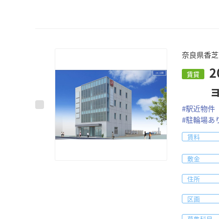
奈良県香芝
賃貸
#
駅近物件
#
駐輪場あ
賃料
敷金
住所
区画
募集科目