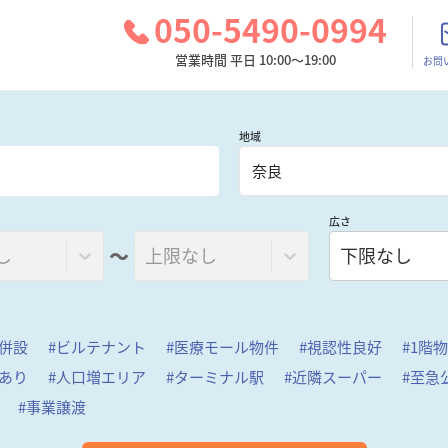
050-5490-0994
営業時間 平日 10:00～19:00
お問
地域
奈良
広さ
〜
し
上限なし
下限なし
併設
#
ビルテナント
#
医療モール物件
#
視認性良好
#
1階
あり
#
人口増エリア
#
ターミナル駅
#
近隣スーパー
#
至急
#
事業譲渡