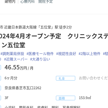
建物内
心療内科 開院予定
市 近畿日本鉄道大阪線「五位堂」駅 徒歩2分
2024年4月オープン予定 クリニックス
ョン五位堂
#
調剤薬局併設
#
医療モール物件
#
視認性良好
#
2階以上物件
#
り
#
近隣スーパー
#
大通り沿い
46.55
万円 / 月
6
ヶ月分
お問い合わせくだ
礼金
奈良県
香芝市瓦口
2262
3F
153.9
㎡
面積
小児科、整形外科、皮膚科、眼科、耳鼻咽喉科