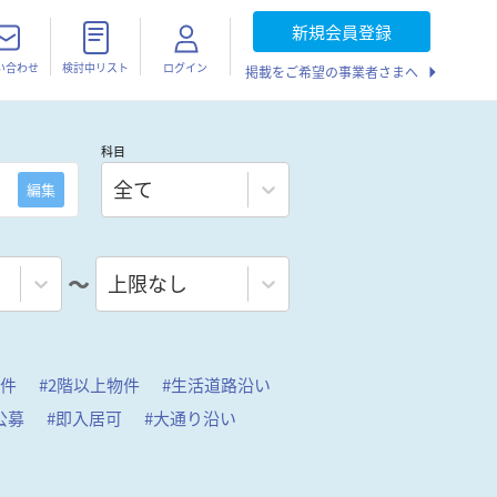
新規会員登録
い合わせ
検討中リスト
ログイン
掲載をご希望の事業者さまへ
科目
全て
編集
〜
上限なし
物件
#
2階以上物件
#
生活道路沿い
公募
#
即入居可
#
大通り沿い