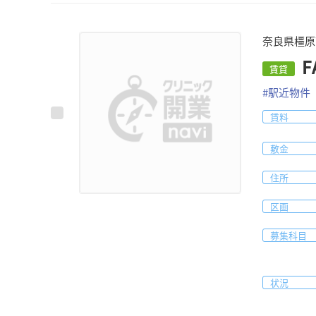
奈良県橿原
F
賃貸
#
駅近物件
賃料
敷金
住所
区画
募集科目
状況