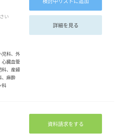
検討中
リストに追加
さい
詳細を見る
小児科、外
、心臓血管
門科、産婦
科、麻酔
ン科
資料請求をする