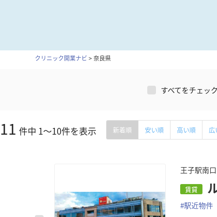
クリニック開業ナビ
>
奈良県
すべてをチェッ
11
件中
1
～
10
件を表示
新着順
安い順
高い順
広
王子駅南口
賃貸
#
駅近物件