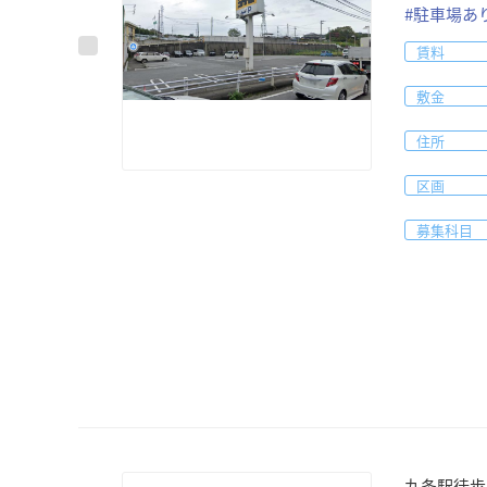
#
駐車場あ
賃料
敷金
住所
区画
募集科目
九条駅徒歩