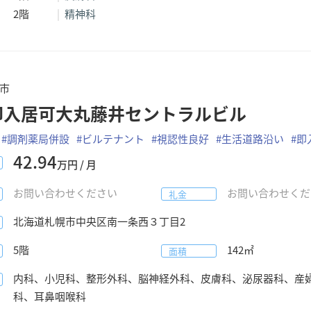
2階
精神科
市
即入居可大丸藤井セントラルビル
#
調剤薬局併設
#
ビルテナント
#
視認性良好
#
生活道路沿い
#
即
42.94
万円 / 月
お問い合わせください
お問い合わせくだ
礼金
北海道
札幌市中央区
南一条西３丁目2
5階
142
㎡
面積
内科、小児科、整形外科、脳神経外科、皮膚科、泌尿器科、産
科、耳鼻咽喉科