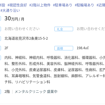
併設
#
視認性良好
#
2階以上物件
#
駐車場あり
#
駐輪場あり
#
近
#
大通り沿い
30
万円 / 月
お問い合わせください
お問い合わせくだ
礼金
北海道
岩見沢市
2条東15-5-2
2F
198.4
㎡
面積
内科、神経科、神経内科、呼吸器科、消化器科、循環器科、小
科、整形外科、形成外科、美容外科、脳神経外科、呼吸器外科
科、小児外科、皮膚泌尿器科、皮膚科、泌尿器科、性病科、肛
科、耳鼻咽喉科、気管食道科、放射線科、麻酔科、アレルギー
チ科、リハビリテーション科
2階
メンタルクリニック 盛業中