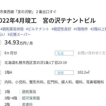
市東西線「宮の沢駅」２番出口すぐ
2022年4月竣工 宮の沢テナントビル
#
調剤薬局併設
#
ビルテナント
#
視認性良好
#
1階物件
#
2階以上
沿い
#
近隣スーパー
34.93
万円 / 月
6
ヶ月分
お問い合わせくだ
礼金
北海道
札幌市西区
宮の沢1条1丁目23-19
1階A
102.2
㎡
面積
内科、小児科、整形外科、肛門科、婦人科、眼科、耳鼻咽喉科
1階
調剤薬局
3階~4階
認可保育園
2階
皮膚科