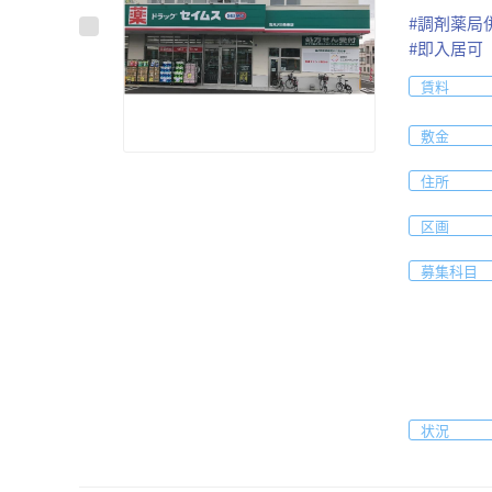
#
調剤薬局
#
即入居可
賃料
敷金
住所
区画
募集科目
状況