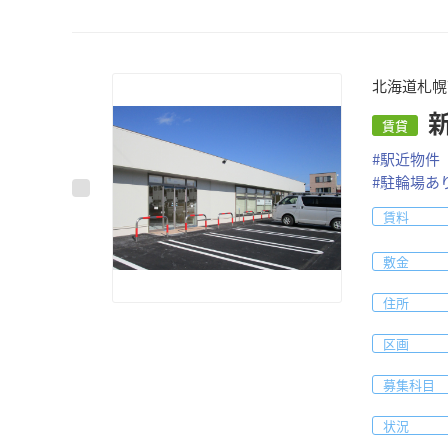
北海道札幌
賃貸
#
駅近物件
#
駐輪場あ
賃料
敷金
住所
区画
募集科目
状況