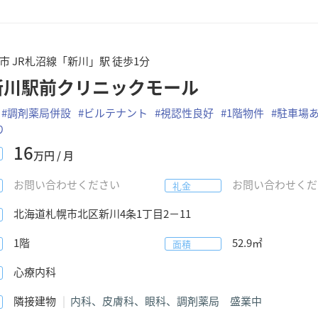
市 JR札沼線「新川」駅 徒歩1分
新川駅前クリニックモール
#
調剤薬局併設
#
ビルテナント
#
視認性良好
#
1階物件
#
駐車場
り
16
万円 / 月
お問い合わせください
お問い合わせくだ
礼金
北海道
札幌市北区
新川4条1丁目2−11
1階
52.9
㎡
面積
心療内科
隣接建物
内科、皮膚科、眼科、調剤薬局 盛業中