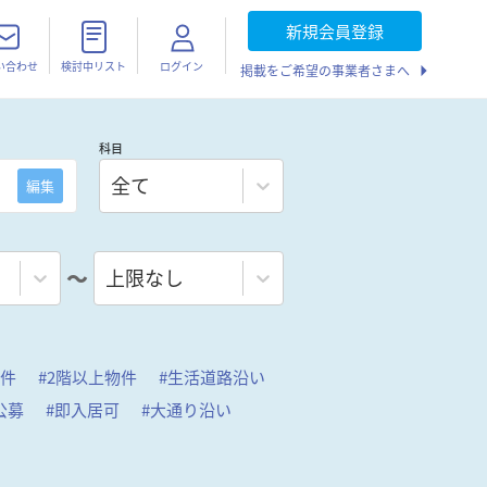
新規会員登録
い合わせ
検討中リスト
ログイン
掲載をご希望の事業者さまへ
科目
全て
編集
〜
上限なし
物件
#
2階以上物件
#
生活道路沿い
公募
#
即入居可
#
大通り沿い