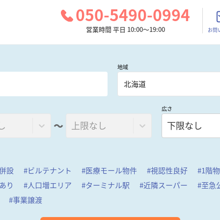
050-5490-0994
営業時間 平日 10:00～19:00
お問
地域
北海道
広さ
〜
し
上限なし
下限なし
併設
#
ビルテナント
#
医療モール物件
#
視認性良好
#
1階
あり
#
人口増エリア
#
ターミナル駅
#
近隣スーパー
#
至急
#
事業譲渡