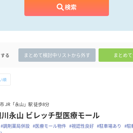
検索
まとめて
検討中
リストから外す
まとめて
クする
い順
市 JR「永山」駅 徒歩8分
旭川永山 ビレッチ型医療モール
#
調剤薬局併設
#
医療モール物件
#
視認性良好
#
駐車場あり
#
駐
い