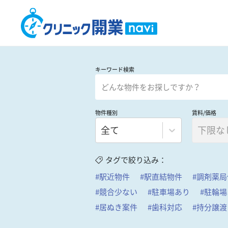
キーワード検索
物件種別
賃料/価格
全て
下限な
タグで絞り込み：
#
駅近物件
#
駅直結物件
#
調剤薬局
#
競合少ない
#
駐車場あり
#
駐輪場
#
居ぬき案件
#
歯科対応
#
持分譲渡