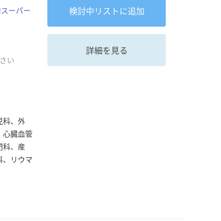
検討中
リストに追加
隣スーパー
詳細を見る
さい
児科、外
、心臓血管
門科、産
科、リウマ