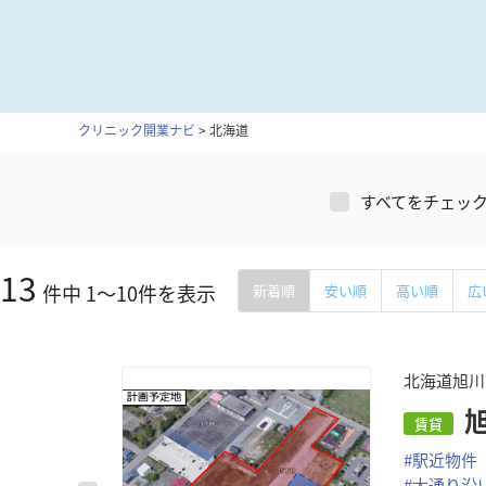
クリニック開業ナビ
>
北海道
すべてをチェッ
13
件中
1
～
10
件を表示
新着順
安い順
高い順
広
北海道旭川
賃貸
#
駅近物件
#
大通り沿