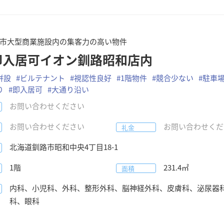
市大型商業施設内の集客力の高い物件
即入居可イオン釧路昭和店内
併設
#
ビルテナント
#
視認性良好
#
1階物件
#
競合少ない
#
駐車
り
#
即入居可
#
大通り沿い
お問い合わせください
お問い合わせください
お問い合わせくだ
礼金
北海道
釧路市
昭和中央4丁目18-1
1階
231.4
㎡
面積
内科、小児科、外科、整形外科、脳神経外科、皮膚科、泌尿器
科、眼科