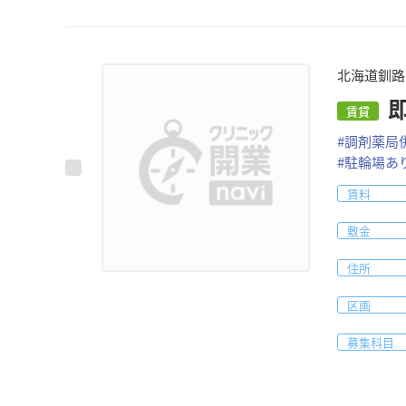
北海道釧路
賃貸
#
調剤薬局
#
駐輪場あ
賃料
敷金
住所
区画
募集科目