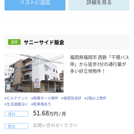
リストに追加
詳細を見る
サニーサイド飯倉
賃貸
福岡県福岡市 西鉄「干隈バス
停」から徒歩3分の通行量が
多い好立地物件！
#
ビルテナント
#
医療モール物件
#
視認性良好
#
2階以上物件
#
生活道路沿い
#
駐車場あり
51.68
万円 / 月
賃料
お問い合わせください
敷金