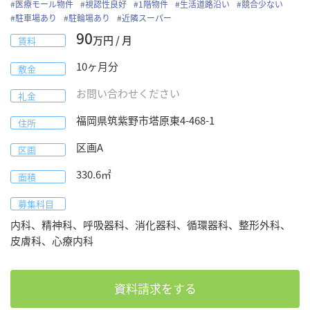
#
医療モール物件
#
視認性良好
#
1階物件
#
生活道路沿い
#
競合少ない
#
駐車場あり
#
駐輪場あり
#
近隣スーパー
90
万円 / 月
賃料
10
ヶ月分
敷金
お問い合わせください
礼金
福岡県
筑紫野市
塔原東4-468-1
住所
区画A
区画
330.6
㎡
面積
募集科目
内科、精神科、呼吸器科、消化器科、循環器科、整形外科、
皮膚科、心療内科
資料請求をする