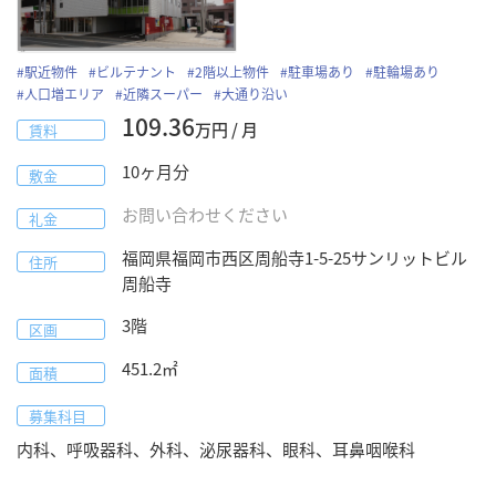
#
駅近物件
#
ビルテナント
#
2階以上物件
#
駐車場あり
#
駐輪場あり
#
人口増エリア
#
近隣スーパー
#
大通り沿い
109.36
万円 / 月
賃料
10
ヶ月分
敷金
お問い合わせください
礼金
福岡県
福岡市西区
周船寺1-5-25
サンリットビル
住所
周船寺
3階
区画
451.2
㎡
面積
募集科目
内科、呼吸器科、外科、泌尿器科、眼科、耳鼻咽喉科