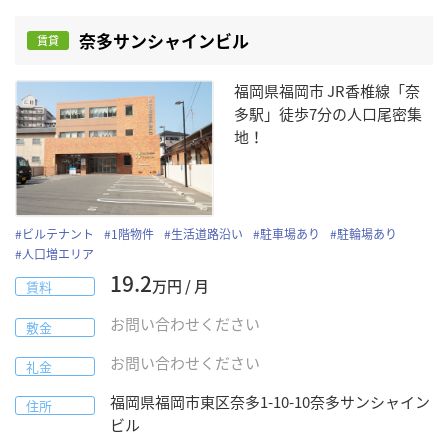
奈多サンシャインビル
賃貸
福岡県福岡市 JR香椎線「奈
多駅」徒歩7分の人口尾密集
地！
#
ビルテナント
#
1階物件
#
生活道路沿い
#
駐車場あり
#
駐輪場あり
#
人口増エリア
19.2
万円 / 月
賃料
お問い合わせください
敷金
お問い合わせください
礼金
福岡県
福岡市東区
奈多1-10-10
奈多サンシャイン
住所
ビル