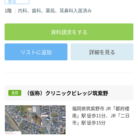
状況
1階
内科、歯科、薬局、耳鼻科入居済み
資料請求をする
リストに追加
詳細を見る
（仮称）クリニックビレッジ筑紫野
賃貸
福岡県筑紫野市 JR「都府楼
南」駅 徒歩11分、JR「二日
市」駅 徒歩15分