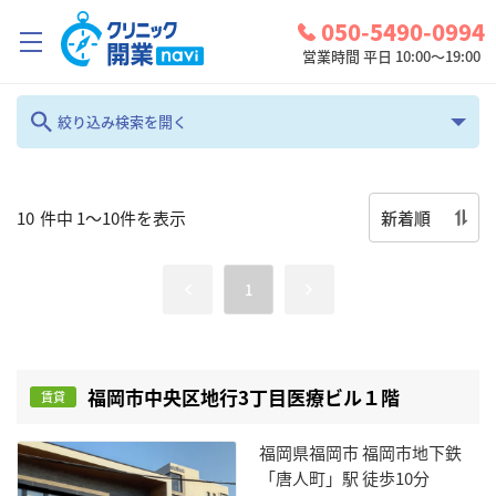
050-5490-0994
営業時間 平日 10:00～19:00
クリニック開業ナビとは？
絞り込み検索を開く
キーワード検索
診療圏調査
コンシェルジュサービス
新着順
10
件中
1
～
10
件を表示
お問い合わせ
地域
1
検討中リスト
福岡
編集
ログイン
科目
物件種別
福岡市中央区地行3丁目医療ビル１階
賃貸
全て
全て
福岡県福岡市 福岡市地下鉄
賃料/価格
「唐人町」駅 徒歩10分