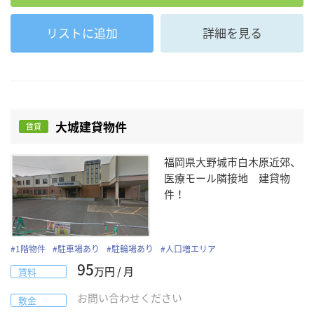
リストに追加
詳細を見る
大城建貸物件
賃貸
福岡県大野城市白木原近郊、
医療モール隣接地 建貸物
件！
#
1階物件
#
駐車場あり
#
駐輪場あり
#
人口増エリア
95
万円 / 月
賃料
お問い合わせください
敷金