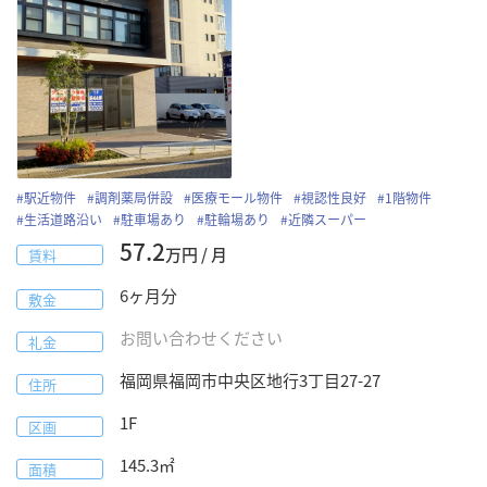
〜
下限なし
上限なし
広さ
〜
下限なし
上限なし
タグで絞り込み：
#
駅近物件
#
調剤薬局併設
#
医療モール物件
#
視認性良好
#
1階物件
#
駅近物件
#
駅直結物件
#
調剤薬局併設
#
ビルテナント
#
生活道路沿い
#
駐車場あり
#
駐輪場あり
#
近隣スーパー
#
医療モール物件
#
視認性良好
#
1階物件
#
2階以上物件
57.2
万円 / 月
賃料
#
生活道路沿い
#
競合少ない
#
駐車場あり
#
駐輪場あり
#
人口増エリア
#
ターミナル駅
#
近隣スーパー
#
至急公募
6
ヶ月分
敷金
#
即入居可
#
大通り沿い
#
居ぬき案件
#
歯科対応
お問い合わせください
礼金
#
持分譲渡
#
事業譲渡
福岡県
福岡市中央区
地行3丁目27-27
住所
検索
1F
区画
145.3
㎡
面積