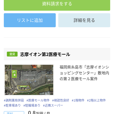
資料請求をする
リストに追加
詳細を見る
志摩イオン第2医療モール
賃貸
福岡県糸島市「志摩イオンシ
ョッピングセンター」敷地内
の第２医療モール案件
#
調剤薬局併設
#
医療モール物件
#
視認性良好
#
1階物件
#
2階以上物件
#
駐車場あり
#
駐輪場あり
#
近隣スーパー
0.8
万円 / 月
賃料