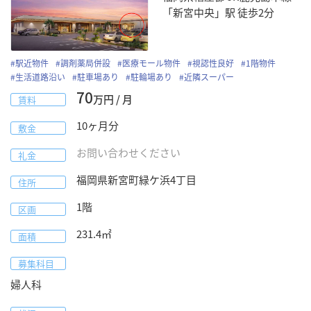
「新宮中央」駅 徒歩2分
#
駅近物件
#
調剤薬局併設
#
医療モール物件
#
視認性良好
#
1階物件
#
生活道路沿い
#
駐車場あり
#
駐輪場あり
#
近隣スーパー
70
万円 / 月
賃料
10
ヶ月分
敷金
お問い合わせください
礼金
福岡県
新宮町
緑ケ浜4丁目
住所
1階
区画
231.4
㎡
面積
募集科目
婦人科