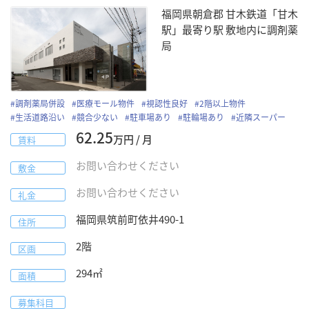
福岡県朝倉郡 甘木鉄道「甘木
駅」最寄り駅 敷地内に調剤薬
局
#
調剤薬局併設
#
医療モール物件
#
視認性良好
#
2階以上物件
#
生活道路沿い
#
競合少ない
#
駐車場あり
#
駐輪場あり
#
近隣スーパー
62.25
万円 / 月
賃料
お問い合わせください
敷金
お問い合わせください
礼金
福岡県
筑前町
依井490-1
住所
2階
区画
294
㎡
面積
募集科目