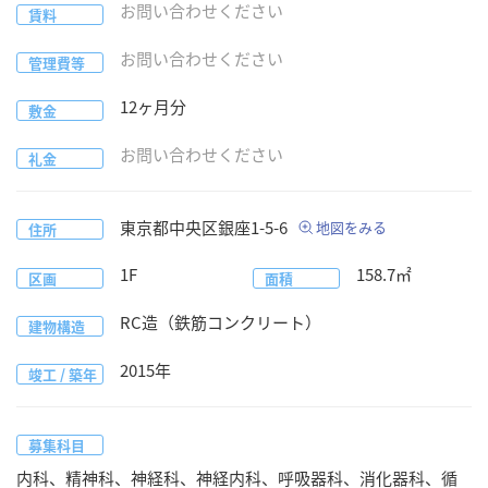
お問い合わせください
賃料
お問い合わせください
管理費等
12
ヶ月分
敷金
お問い合わせください
礼金
東京都
中央区
銀座1-5-6
地図をみる
住所
1F
158.7
㎡
区画
面積
RC造（鉄筋コンクリート）
建物構造
2015
年
竣工 / 築年
募集科目
内科、精神科、神経科、神経内科、呼吸器科、消化器科、循