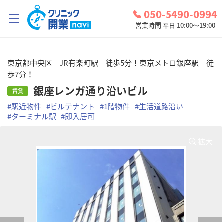
050-5490-0994
営業時間 平日 10:00～19:00
クリニック開業ナビとは？
東京都中央区 JR有楽町駅 徒歩5分！東京メトロ銀座駅 徒
歩7分！
診療圏調査
銀座レンガ通り沿いビル
賃貸
コンシェルジュサービス
#
駅近物件
#
ビルテナント
#
1階物件
#
生活道路沿い
#
ターミナル駅
#
即入居可
お問い合わせ
検討中リスト
拡大
ログイン