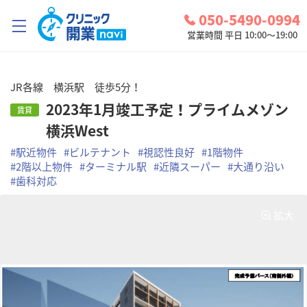
050-5490-0994
営業時間 平日 10:00～19:00
クリニック開業ナビとは？
JR各線 横浜駅 徒歩5分！
診療圏調査
2023年1月竣工予定！プライムメゾン
賃貸
横浜West
コンシェルジュサービス
#
駅近物件
#
ビルテナント
#
視認性良好
#
1階物件
お問い合わせ
#
2階以上物件
#
ターミナル駅
#
近隣スーパー
#
大通り沿い
#
歯科対応
検討中リスト
拡大
ログイン