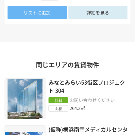
リストに追加
詳細を見る
同じエリアの賃貸物件
みなとみらい53街区プロジェク
ト
304
お問い合わせください
賃料
264.2
㎡
面積
(仮称)横浜南幸メディカルセンタ