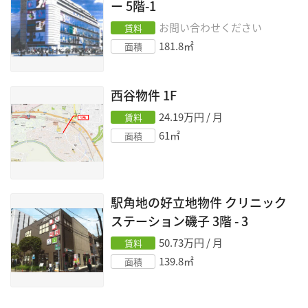
ー
5階-1
お問い合わせください
賃料
181.8
㎡
面積
西谷物件
1F
24.19
万円 / 月
賃料
61
㎡
面積
駅角地の好立地物件 クリニック
ステーション磯子
3階 - 3
50.73
万円 / 月
賃料
139.8
㎡
面積