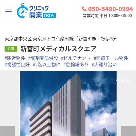
050-5490-0994
営業時間 平日 10:00～19:00
クリニック開業ナビとは？
東京都中央区 東京メトロ有楽町線「新富町駅」徒歩3分
診療圏調査
新富町メディカルスクエア
賃貸
#
駅近物件
#
調剤薬局併設
#
ビルテナント
#
医療モール物件
コンシェルジュサービス
#
視認性良好
#
2階以上物件
#
駐輪場あり
#
大通り沿い
お問い合わせ
拡大
検討中リスト
ログイン