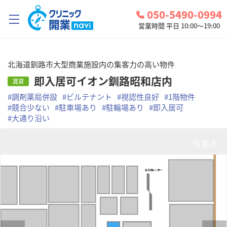
050-5490-0994
営業時間 平日 10:00～19:00
クリニック開業ナビとは？
北海道釧路市大型商業施設内の集客力の高い物件
診療圏調査
即入居可イオン釧路昭和店内
賃貸
#
調剤薬局併設
#
ビルテナント
#
視認性良好
#
1階物件
コンシェルジュサービス
#
競合少ない
#
駐車場あり
#
駐輪場あり
#
即入居可
#
大通り沿い
お問い合わせ
検討中リスト
拡大
ログイン