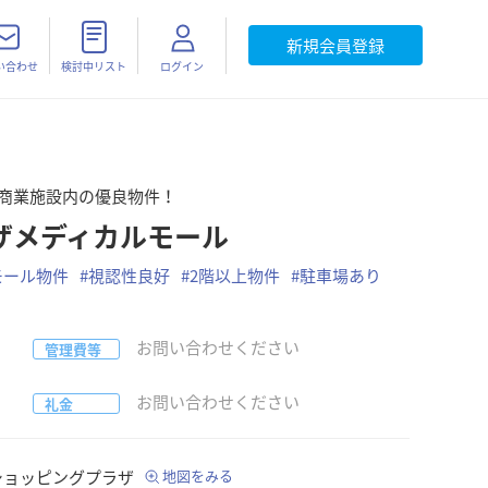
新規会員登録
い合わせ
検討中リスト
ログイン
型商業施設内の優良物件！
ザメディカルモール
モール物件
#
視認性良好
#
2階以上物件
#
駐車場あり
お問い合わせください
管理費等
お問い合わせください
礼金
ショッピングプラザ
地図をみる