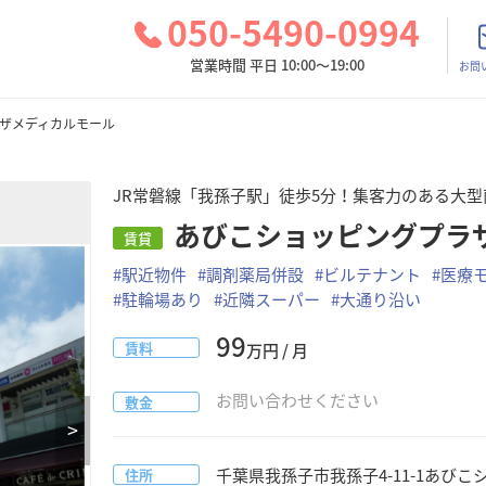
050-5490-0994
営業時間 平日 10:00～19:00
お問
ザメディカルモール
JR常磐線「我孫子駅」徒歩5分！集客力のある大
あびこショッピングプラ
賃貸
#
駅近物件
#
調剤薬局併設
#
ビルテナント
#
医療
#
駐輪場あり
#
近隣スーパー
#
大通り沿い
99
賃料
万円 / 月
お問い合わせください
敷金
>
千葉県
我孫子市
我孫子4-11-1
あびこ
住所