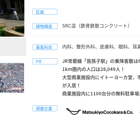
区画
SRC造（鉄骨鉄筋コンクリート）
建物構造
内科、整形外科、皮膚科、眼科、耳
募集科目
JR常磐線「我孫子駅」の乗降客数は61,
PR
1km圏内の人口は28,049人！

大型商業施設内にイトーヨーカ堂、
が入居！

商業施設内に1100台分の無料駐車
掲載企業