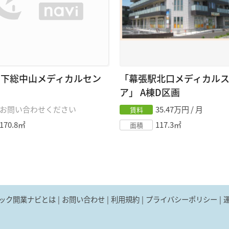
）下総中山メディカルセン
「幕張駅北口メディカル
ア」
A棟D区画
お問い合わせください
35.47
万円 / 月
賃料
170.8
㎡
117.3
㎡
面積
ック開業ナビとは
お問い合わせ
利用規約
プライバシーポリシー