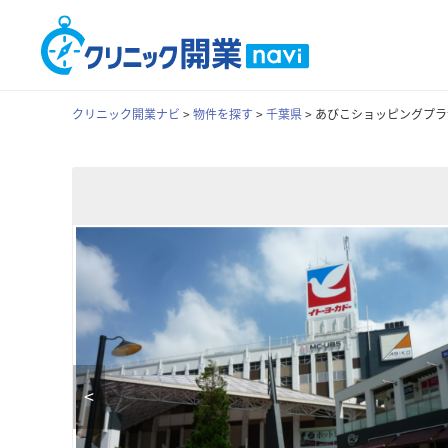
クリニック開業ナビ
>
物件を探す
>
千葉県
>
あびこショッピングプラ
<