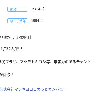
198.4
㎡
面積
1994
年
竣工 / 築年
鼻咽喉科、心療内科
732人/日！

市民プラザ、マツモトキヨシ等、集客力のあるテナント
場が併設！
株式会社マツキヨココカラ＆カンパニー