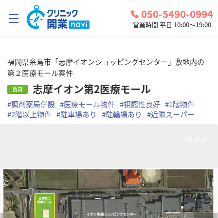
050-5490-0994
営業時間 平日 10:00～19:00
クリニック開業ナビとは？
福岡県糸島市「志摩イオンショッピングセンター」敷地内の
第２医療モール案件
診療圏調査
志摩イオン第2医療モール
賃貸
コンシェルジュサービス
#
調剤薬局併設
#
医療モール物件
#
視認性良好
#
1階物件
#
2階以上物件
#
駐車場あり
#
駐輪場あり
#
近隣スーパー
お問い合わせ
検討中リスト
拡大
ログイン