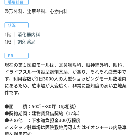
募集科目
整形外科、泌尿器科、心療内科
状況
1階
消化器内科
1階
調剤薬局
PR
現在の第１医療モールは、耳鼻咽喉科、脳神経外科、眼科、
ドライブスルー併設型調剤薬局、があり、それぞれ盛業中で
す。利用客数が1日3000人の大型ショッピングモール敷地内
にあるため、駐車場が大変広く、非常に認知度の高い立地条
件です。

●面　　積：50坪～80坪（応相談）

●契約期間：建物賃貸借契約（17年）

●その他　：下水道負担金300万程度

※スタッフ駐車場は医院敷地周辺またはイオンモール内駐車
場を利用可能
