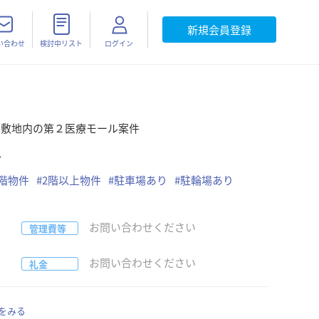
新規会員登録
い合わせ
検討中リスト
ログイン
」敷地内の第２医療モール案件
ル
1階物件
#
2階以上物件
#
駐車場あり
#
駐輪場あり
お問い合わせください
管理費等
お問い合わせください
礼金
をみる