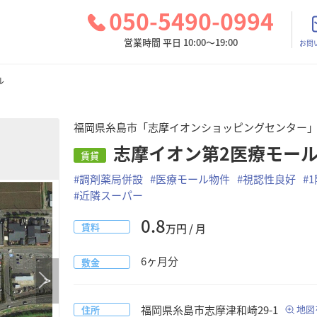
050-5490-0994
営業時間 平日 10:00～19:00
お問
ル
福岡県糸島市「志摩イオンショッピングセンター
志摩イオン第2医療モー
賃貸
#
調剤薬局併設
#
医療モール物件
#
視認性良好
#
#
近隣スーパー
0.8
賃料
万円 / 月
6
ヶ月分
敷金
>
福岡県
糸島市
志摩津和崎29-1
地図
住所