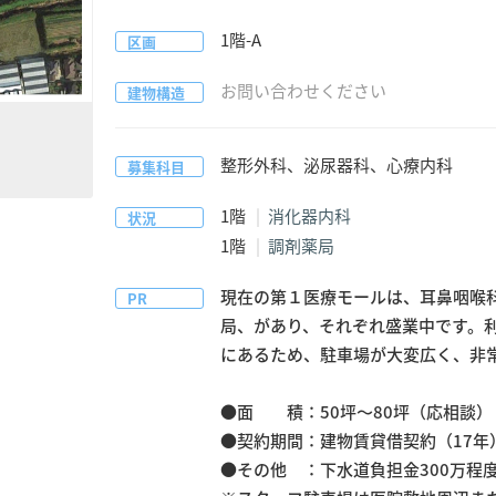
1階-A
区画
お問い合わせください
建物構造
整形外科、泌尿器科、心療内科
募集科目
1階
消化器内科
状況
1階
調剤薬局
現在の第１医療モールは、耳鼻咽喉
PR
局、があり、それぞれ盛業中です。利
にあるため、駐車場が大変広く、非常
●面　　積：50坪～80坪（応相談）

●契約期間：建物賃貸借契約（17年）
●その他　：下水道負担金300万程度