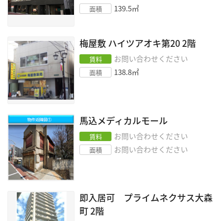
139.5
㎡
面積
梅屋敷 ハイツアオキ第20
2階
お問い合わせください
賃料
138.8
㎡
面積
馬込メディカルモール
お問い合わせください
賃料
お問い合わせください
面積
即入居可 プライムネクサス大森
町
2階