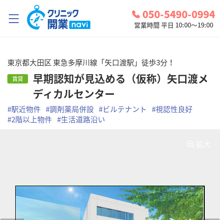
050-5490-0994
営業時間 平日 10:00～19:00
クリニック開業ナビとは？
東京都大田区 東急多摩川線「矢口渡駅」徒歩3分！
診療圏調査
早期認知が見込める（仮称）矢口渡メ
賃貸
ディカルセンター
コンシェルジュサービス
#
駅近物件
#
調剤薬局併設
#
ビルテナント
#
視認性良好
お問い合わせ
#
2階以上物件
#
生活道路沿い
検討中リスト
拡大
ログイン