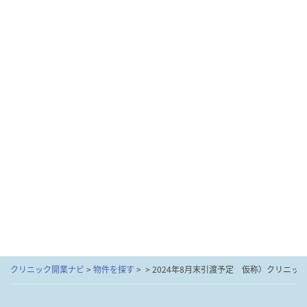
クリニック開業ナビ
>
物件を探す
>
>
2024年8月末引渡予定 仮称）クリニッ