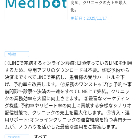
高め、クリニックの売上を最大
化。
更新日：2025/11/17
特徴
①LINEで完結するオンライン診療: 日頃使っているLINEを利用
するため、専用アプリのダウンロードは不要。診察予約から
決済まですべてLINEで完結し、患者様の受診ハードルを下
げ、予約率を改善します。 ②業務のワンストップ化: 予約〜事
前問診〜診察〜決済の一連をすべてLINE上で完結。クリニッ
クの業務効率を大幅に向上させます。 ③豊富なマーケティン
グ機能: 予約率やリピート率の向上に貢献する多様なシナリオ
配信機能で、クリニックの売上を最大化します。 ④導入・運
用サポート: オンラインクリニックの運営経験を持つ専門チー
ムが、ノウハウを活かした最適な運用をご提案します。
すべて
診療科