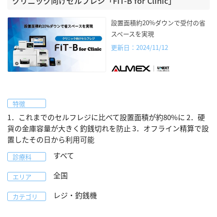
クリニック向けセルフレジ「FIT-B for Clinic」
設置面積約20%ダウンで受付の省
スペースを実現
更新日：2024/11/12
特徴
1．これまでのセルフレジに比べて設置面積が約80%に 2．硬
貨の金庫容量が大きく釣銭切れを防止 3．オフライン精算で設
置したその日から利用可能
すべて
診療科
全国
エリア
レジ・釣銭機
カテゴリ