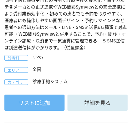
間帯予約と順番受付との併用で診療件数を最大化 ・電子カル
テ各メーカとの正式連携やWEB問診Symviewとの完全連携に
より受付業務効率化 ・初めての患者でも予約を取りやすく、
医療者にも操作しやすい画面デザイン ・予約リマインドなど
患者への通知方法はメール・LINE・SMS※送信の3種類で対応
可能 ・WEB問診Symviewと併用することで、予約・問診・オ
ンライン診療・決済まで一気通貫に管理できる ※SMS送信
は別途送信料がかかります。（従量課金）
すべて
診療科
全国
エリア
診療予約システム
カテゴリ
リストに追加
詳細を見る