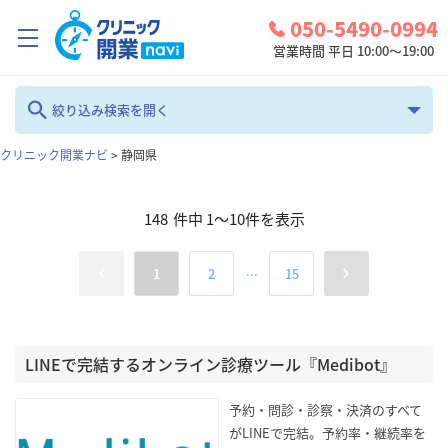
050-5490-0994
営業時間 平日 10:00～19:00
クリニック開業ナビとは？
絞り込み検索を開く
診療圏調査
クリニック開業ナビ
>
静岡県
フリーワード
コンシェルジュサービス
148
件中
1
～
10
件を表示
お問い合わせ
カテゴリ
地域
...
1
2
15
検討中リスト
全て
静岡県
ログイン
診療科
LINEで完結するオンライン診療ツール『Medibot』
検索
全て
予約・問診・診察・決済のすべて
がLINEで完結。予約率・継続率を