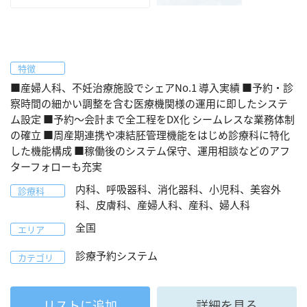
特徴
■産婦人科、不妊治療施設でシェアNo.1 導入実績 ■予約・診
察時間の細かい調整を含む医療機関様の運用に即したシステ
ム設定 ■予約～会計まで全工程をDX化 シームレスな業務体制
の確立 ■周産期連携や凍結胚管理機能をはじめ診療科に特化
した機能構成 ■稼働後のシステム保守、運用相談などのアフ
ターフォローも充実
内科、呼吸器科、消化器科、小児科、美容外
診療科
科、皮膚科、産婦人科、産科、婦人科
全国
エリア
診療予約システム
カテゴリ
リストに追加
詳細を見る