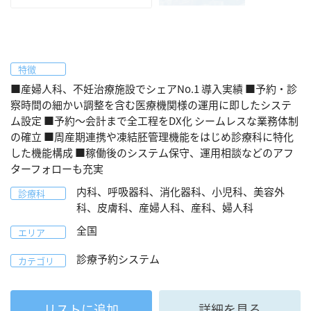
特徴
■産婦人科、不妊治療施設でシェアNo.1 導入実績 ■予約・診
察時間の細かい調整を含む医療機関様の運用に即したシステ
ム設定 ■予約～会計まで全工程をDX化 シームレスな業務体制
の確立 ■周産期連携や凍結胚管理機能をはじめ診療科に特化
した機能構成 ■稼働後のシステム保守、運用相談などのアフ
ターフォローも充実
内科、呼吸器科、消化器科、小児科、美容外
診療科
科、皮膚科、産婦人科、産科、婦人科
全国
エリア
診療予約システム
カテゴリ
リストに追加
詳細を見る