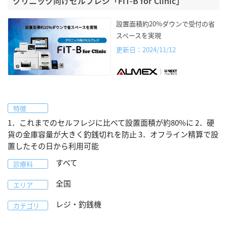
クリニック向けセルフレジ「FIT-B for Clinic」
設置面積約20%ダウンで受付の省
スペースを実現
更新日：2024/11/12
特徴
1．これまでのセルフレジに比べて設置面積が約80%に 2．硬
貨の金庫容量が大きく釣銭切れを防止 3．オフライン精算で設
置したその日から利用可能
すべて
診療科
全国
エリア
レジ・釣銭機
カテゴリ