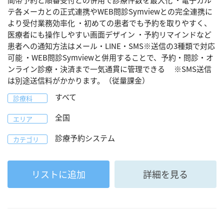
間帯予約と順番受付との併用で診療件数を最大化 ・電子カル
テ各メーカとの正式連携やWEB問診Symviewとの完全連携に
より受付業務効率化 ・初めての患者でも予約を取りやすく、
医療者にも操作しやすい画面デザイン ・予約リマインドなど
患者への通知方法はメール・LINE・SMS※送信の3種類で対応
可能 ・WEB問診Symviewと併用することで、予約・問診・オ
ンライン診療・決済まで一気通貫に管理できる ※SMS送信
は別途送信料がかかります。（従量課金）
すべて
診療科
全国
エリア
診療予約システム
カテゴリ
リストに追加
詳細を見る