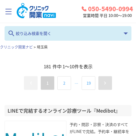
050-5490-0994
営業時間 平日 10:00～19:00
クリニック開業ナビとは？
絞り込み検索を開く
診療圏調査
クリニック開業ナビ
>
埼玉県
フリーワード
コンシェルジュサービス
181
件中
1
～
10
件を表示
お問い合わせ
カテゴリ
地域
...
1
2
19
検討中リスト
全て
埼玉県
ログイン
診療科
LINEで完結するオンライン診療ツール『Medibot』
検索
全て
予約・問診・診察・決済のすべて
がLINEで完結。予約率・継続率を