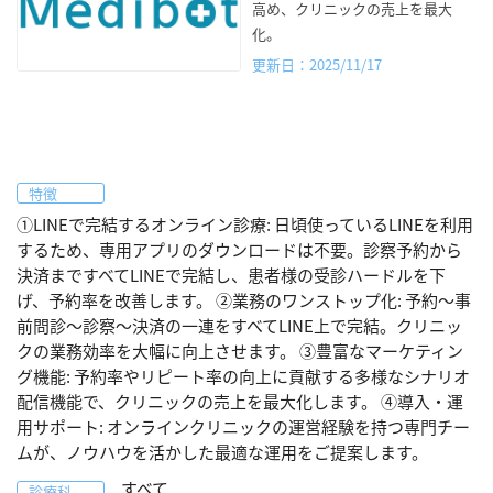
高め、クリニックの売上を最大
化。
更新日：2025/11/17
特徴
①LINEで完結するオンライン診療: 日頃使っているLINEを利用
するため、専用アプリのダウンロードは不要。診察予約から
決済まですべてLINEで完結し、患者様の受診ハードルを下
げ、予約率を改善します。 ②業務のワンストップ化: 予約〜事
前問診〜診察〜決済の一連をすべてLINE上で完結。クリニッ
クの業務効率を大幅に向上させます。 ③豊富なマーケティン
グ機能: 予約率やリピート率の向上に貢献する多様なシナリオ
配信機能で、クリニックの売上を最大化します。 ④導入・運
用サポート: オンラインクリニックの運営経験を持つ専門チー
ムが、ノウハウを活かした最適な運用をご提案します。
すべて
診療科