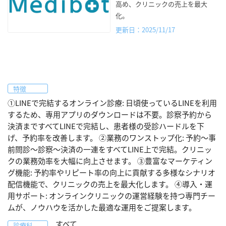
高め、クリニックの売上を最大
化。
更新日：2025/11/17
特徴
①LINEで完結するオンライン診療: 日頃使っているLINEを利用
するため、専用アプリのダウンロードは不要。診察予約から
決済まですべてLINEで完結し、患者様の受診ハードルを下
げ、予約率を改善します。 ②業務のワンストップ化: 予約〜事
前問診〜診察〜決済の一連をすべてLINE上で完結。クリニッ
クの業務効率を大幅に向上させます。 ③豊富なマーケティン
グ機能: 予約率やリピート率の向上に貢献する多様なシナリオ
配信機能で、クリニックの売上を最大化します。 ④導入・運
用サポート: オンラインクリニックの運営経験を持つ専門チー
ムが、ノウハウを活かした最適な運用をご提案します。
すべて
診療科