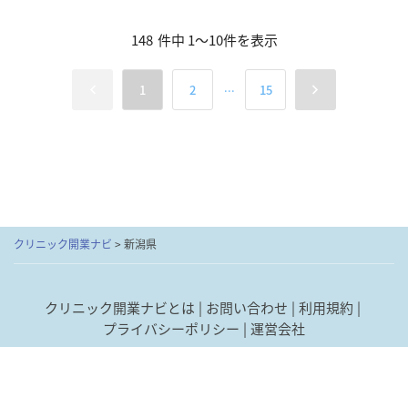
148
件中
1
～
10
件を表示
...
1
2
15
クリニック開業ナビ
>
新潟県
クリニック開業ナビとは
お問い合わせ
利用規約
プライバシーポリシー
運営会社
あなたにピッタリの
最短1分
で
「
開業 経営支援サービス
」
© Donuts Co. Ltd. All rights reserved.