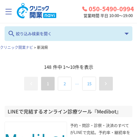
050-5490-0994
営業時間 平日 10:00～19:00
クリニック開業ナビとは？
絞り込み検索を開く
診療圏調査
クリニック開業ナビ
>
新潟県
フリーワード
コンシェルジュサービス
148
件中
1
～
10
件を表示
お問い合わせ
カテゴリ
地域
...
1
2
15
検討中リスト
全て
新潟県
ログイン
診療科
LINEで完結するオンライン診療ツール『Medibot』
検索
全て
予約・問診・診察・決済のすべて
がLINEで完結。予約率・継続率を