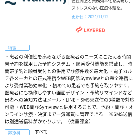
便性向上と業務効率化を実現し、
ストレスのない医療体験を。
更新日：2024/11/12
特徴
・患者の利便性を高めながら医療者のニーズにこたえる時間
帯予約を採用した予約システム ・順番受付機能を搭載し、時
間帯予約と順番受付との併用で診療件数を最大化 ・電子カル
テ各メーカとの正式連携やWEB問診Symviewとの完全連携に
より受付業務効率化 ・初めての患者でも予約を取りやすく、
医療者にも操作しやすい画面デザイン ・予約リマインドなど
患者への通知方法はメール・LINE・SMS※送信の3種類で対応
可能 ・WEB問診Symviewと併用することで、予約・問診・オ
ンライン診療・決済まで一気通貫に管理できる ※SMS送信
は別途送信料がかかります。（従量課金）
すべて
診療科