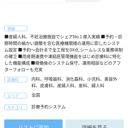
特徴
■産婦人科、不妊治療施設でシェアNo.1 導入実績 ■予約・診
察時間の細かい調整を含む医療機関様の運用に即したシステ
ム設定 ■予約～会計まで全工程をDX化 シームレスな業務体制
の確立 ■周産期連携や凍結胚管理機能をはじめ診療科に特化
した機能構成 ■稼働後のシステム保守、運用相談などのアフ
ターフォローも充実
内科、呼吸器科、消化器科、小児科、美容外
診療科
科、皮膚科、産婦人科、産科、婦人科
全国
エリア
診療予約システム
カテゴリ
リストに追加
詳細を見る