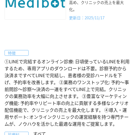
高め、クリニックの売上を最大
化。
更新日：2025/11/17
特徴
①LINEで完結するオンライン診療: 日頃使っているLINEを利用
するため、専用アプリのダウンロードは不要。診察予約から
決済まですべてLINEで完結し、患者様の受診ハードルを下
げ、予約率を改善します。 ②業務のワンストップ化: 予約〜事
前問診〜診察〜決済の一連をすべてLINE上で完結。クリニッ
クの業務効率を大幅に向上させます。 ③豊富なマーケティン
グ機能: 予約率やリピート率の向上に貢献する多様なシナリオ
配信機能で、クリニックの売上を最大化します。 ④導入・運
用サポート: オンラインクリニックの運営経験を持つ専門チー
ムが、ノウハウを活かした最適な運用をご提案します。
すべて
診療科