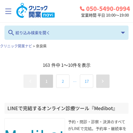
050-5490-0994
営業時間 平日 10:00～19:00
クリニック開業ナビとは？
絞り込み検索を開く
診療圏調査
クリニック開業ナビ
>
奈良県
フリーワード
コンシェルジュサービス
163
件中
1
～
10
件を表示
お問い合わせ
カテゴリ
地域
...
1
2
17
検討中リスト
全て
奈良県
ログイン
診療科
LINEで完結するオンライン診療ツール『Medibot』
検索
全て
予約・問診・診察・決済のすべて
がLINEで完結。予約率・継続率を