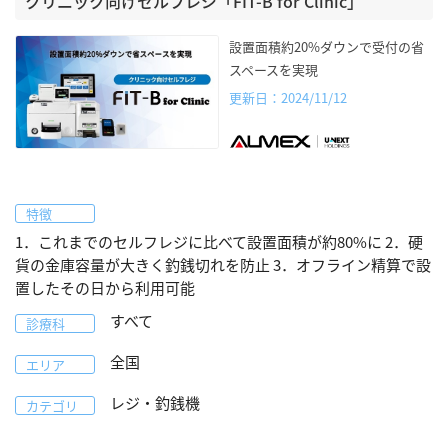
クリニック向けセルフレジ「FIT-B for Clinic」
設置面積約20%ダウンで受付の省
スペースを実現
更新日：2024/11/12
特徴
1．これまでのセルフレジに比べて設置面積が約80%に 2．硬
貨の金庫容量が大きく釣銭切れを防止 3．オフライン精算で設
置したその日から利用可能
すべて
診療科
全国
エリア
レジ・釣銭機
カテゴリ