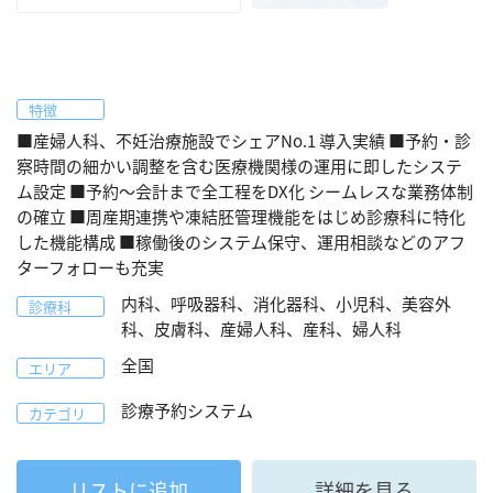
特徴
■産婦人科、不妊治療施設でシェアNo.1 導入実績 ■予約・診
察時間の細かい調整を含む医療機関様の運用に即したシステ
ム設定 ■予約～会計まで全工程をDX化 シームレスな業務体制
の確立 ■周産期連携や凍結胚管理機能をはじめ診療科に特化
した機能構成 ■稼働後のシステム保守、運用相談などのアフ
ターフォローも充実
内科、呼吸器科、消化器科、小児科、美容外
診療科
科、皮膚科、産婦人科、産科、婦人科
全国
エリア
診療予約システム
カテゴリ
リストに追加
詳細を見る