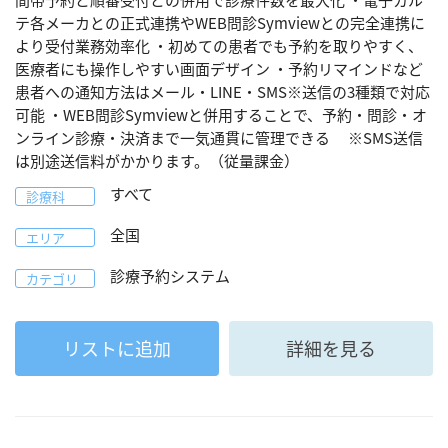
間帯予約と順番受付との併用で診療件数を最大化 ・電子カル
テ各メーカとの正式連携やWEB問診Symviewとの完全連携に
より受付業務効率化 ・初めての患者でも予約を取りやすく、
医療者にも操作しやすい画面デザイン ・予約リマインドなど
患者への通知方法はメール・LINE・SMS※送信の3種類で対応
可能 ・WEB問診Symviewと併用することで、予約・問診・オ
ンライン診療・決済まで一気通貫に管理できる ※SMS送信
は別途送信料がかかります。（従量課金）
すべて
診療科
全国
エリア
診療予約システム
カテゴリ
リストに追加
詳細を見る