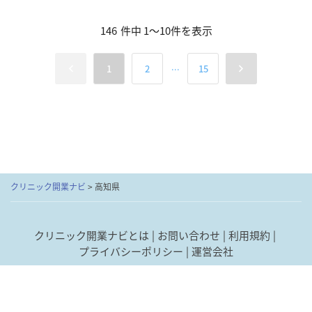
146
件中
1
～
10
件を表示
...
1
2
15
クリニック開業ナビ
>
高知県
クリニック開業ナビとは
お問い合わせ
利用規約
プライバシーポリシー
運営会社
あなたにピッタリの
最短1分
で
「
開業 経営支援サービス
」
© Donuts Co. Ltd. All rights reserved.