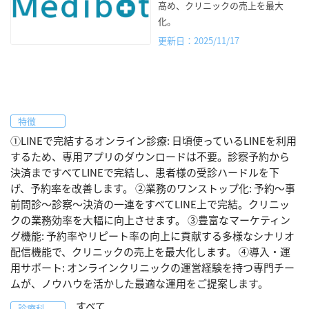
高め、クリニックの売上を最大
化。
更新日：2025/11/17
特徴
①LINEで完結するオンライン診療: 日頃使っているLINEを利用
するため、専用アプリのダウンロードは不要。診察予約から
決済まですべてLINEで完結し、患者様の受診ハードルを下
げ、予約率を改善します。 ②業務のワンストップ化: 予約〜事
前問診〜診察〜決済の一連をすべてLINE上で完結。クリニッ
クの業務効率を大幅に向上させます。 ③豊富なマーケティン
グ機能: 予約率やリピート率の向上に貢献する多様なシナリオ
配信機能で、クリニックの売上を最大化します。 ④導入・運
用サポート: オンラインクリニックの運営経験を持つ専門チー
ムが、ノウハウを活かした最適な運用をご提案します。
すべて
診療科