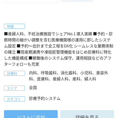
特徴
■産婦人科、不妊治療施設でシェアNo.1 導入実績 ■予約・診
察時間の細かい調整を含む医療機関様の運用に即したシステ
ム設定 ■予約～会計まで全工程をDX化 シームレスな業務体制
の確立 ■周産期連携や凍結胚管理機能をはじめ診療科に特化
した機能構成 ■稼働後のシステム保守、運用相談などのアフ
ターフォローも充実
内科、呼吸器科、消化器科、小児科、美容外
診療科
科、皮膚科、産婦人科、産科、婦人科
全国
エリア
診療予約システム
カテゴリ
リストに追加
詳細を見る