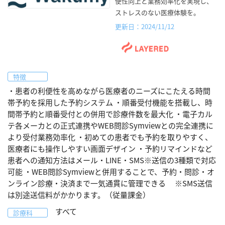
便性向上と業務効率化を実現し、
ストレスのない医療体験を。
更新日：2024/11/12
特徴
・患者の利便性を高めながら医療者のニーズにこたえる時間
帯予約を採用した予約システム ・順番受付機能を搭載し、時
間帯予約と順番受付との併用で診療件数を最大化 ・電子カル
テ各メーカとの正式連携やWEB問診Symviewとの完全連携に
より受付業務効率化 ・初めての患者でも予約を取りやすく、
医療者にも操作しやすい画面デザイン ・予約リマインドなど
患者への通知方法はメール・LINE・SMS※送信の3種類で対応
可能 ・WEB問診Symviewと併用することで、予約・問診・オ
ンライン診療・決済まで一気通貫に管理できる ※SMS送信
は別途送信料がかかります。（従量課金）
すべて
診療科