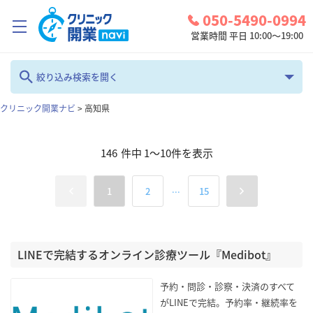
050-5490-0994
営業時間 平日 10:00～19:00
クリニック開業ナビとは？
絞り込み検索を開く
診療圏調査
クリニック開業ナビ
>
高知県
フリーワード
コンシェルジュサービス
146
件中
1
～
10
件を表示
お問い合わせ
カテゴリ
地域
...
1
2
15
検討中リスト
全て
高知県
ログイン
診療科
LINEで完結するオンライン診療ツール『Medibot』
検索
全て
予約・問診・診察・決済のすべて
がLINEで完結。予約率・継続率を