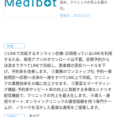
高め、クリニックの売上を最大
化。
更新日：2025/11/17
特徴
①LINEで完結するオンライン診療: 日頃使っているLINEを利用
するため、専用アプリのダウンロードは不要。診察予約から
決済まですべてLINEで完結し、患者様の受診ハードルを下
げ、予約率を改善します。 ②業務のワンストップ化: 予約〜事
前問診〜診察〜決済の一連をすべてLINE上で完結。クリニッ
クの業務効率を大幅に向上させます。 ③豊富なマーケティン
グ機能: 予約率やリピート率の向上に貢献する多様なシナリオ
配信機能で、クリニックの売上を最大化します。 ④導入・運
用サポート: オンラインクリニックの運営経験を持つ専門チー
ムが、ノウハウを活かした最適な運用をご提案します。
すべて
診療科