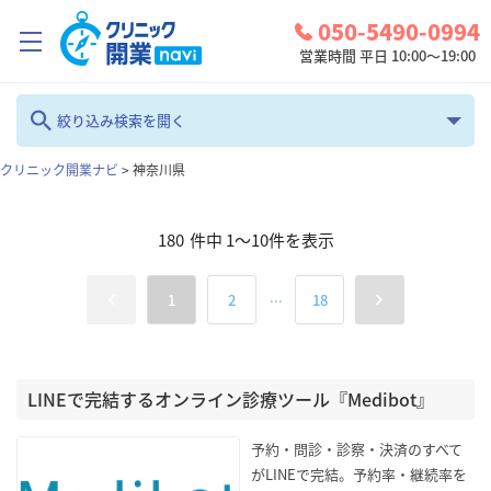
050-5490-0994
営業時間 平日 10:00～19:00
クリニック開業ナビとは？
絞り込み検索を開く
診療圏調査
クリニック開業ナビ
>
神奈川県
フリーワード
コンシェルジュサービス
180
件中
1
～
10
件を表示
お問い合わせ
カテゴリ
地域
...
1
2
18
検討中リスト
全て
神奈川県
ログイン
診療科
LINEで完結するオンライン診療ツール『Medibot』
検索
全て
予約・問診・診察・決済のすべて
がLINEで完結。予約率・継続率を