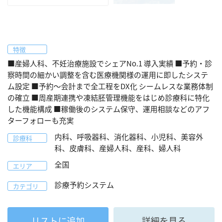
特徴
■産婦人科、不妊治療施設でシェアNo.1 導入実績 ■予約・診
察時間の細かい調整を含む医療機関様の運用に即したシステ
ム設定 ■予約～会計まで全工程をDX化 シームレスな業務体制
の確立 ■周産期連携や凍結胚管理機能をはじめ診療科に特化
した機能構成 ■稼働後のシステム保守、運用相談などのアフ
ターフォローも充実
内科、呼吸器科、消化器科、小児科、美容外
診療科
科、皮膚科、産婦人科、産科、婦人科
全国
エリア
診療予約システム
カテゴリ
リストに追加
詳細を見る