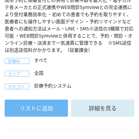
間帯予約と順番受付との併用で診療件数を最大化 ・電子カル
テ各メーカとの正式連携やWEB問診Symviewとの完全連携に
より受付業務効率化 ・初めての患者でも予約を取りやすく、
医療者にも操作しやすい画面デザイン ・予約リマインドなど
患者への通知方法はメール・LINE・SMS※送信の3種類で対応
可能 ・WEB問診Symviewと併用することで、予約・問診・オ
ンライン診療・決済まで一気通貫に管理できる ※SMS送信
は別途送信料がかかります。（従量課金）
すべて
診療科
全国
エリア
診療予約システム
カテゴリ
リストに追加
詳細を見る