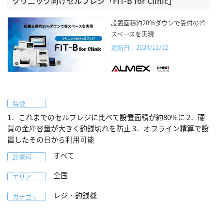
クリニック向けセルフレジ「FIT-B for Clinic」
設置面積約20%ダウンで受付の省
スペースを実現
更新日：2024/11/12
特徴
1．これまでのセルフレジに比べて設置面積が約80%に 2．硬
貨の金庫容量が大きく釣銭切れを防止 3．オフライン精算で設
置したその日から利用可能
すべて
診療科
全国
エリア
レジ・釣銭機
カテゴリ