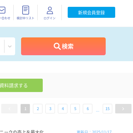
新規会員登録
い合わせ
検討中リスト
ログイン
検索
資料請求
する
1
2
3
4
5
6
15
...
リニックの売上を最大化。
更新日：2025/11/17