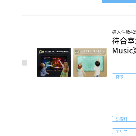
導入件数4
待合室
Mus
特徴
診療科
エリア