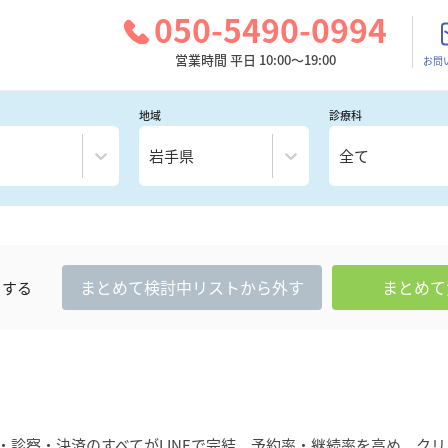
050-5490-0994
営業時間 平日 10:00～19:00
お問
地域
診療科
岩手県
全て
まとめて
検討中
リストから外す
まとめて
クする
・診察・決済のすべてがLINEで完結。予約率・継続率を高め、ク