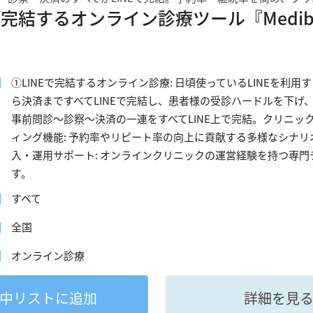
Eで完結するオンライン診療ツール『Medib
①LINEで完結するオンライン診療: 日頃使っているLINEを
ら決済まですべてLINEで完結し、患者様の受診ハードルを下げ、
事前問診〜診察〜決済の一連をすべてLINE上で完結。クリニッ
ィング機能: 予約率やリピート率の向上に貢献する多様なシナリ
入・運用サポート: オンラインクリニックの運営経験を持つ専
す。
すべて
全国
オンライン診療
中
リストに追加
詳細を見