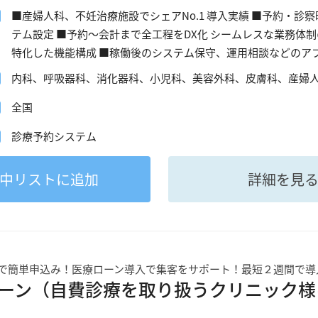
■産婦人科、不妊治療施設でシェアNo.1 導入実績 ■予約・
テム設定 ■予約～会計まで全工程をDX化 シームレスな業務体
特化した機能構成 ■稼働後のシステム保守、運用相談などのア
内科、呼吸器科、消化器科、小児科、美容外科、皮膚科、産婦
全国
診療予約システム
中
リストに追加
詳細を見
で簡単申込み！医療ローン導入で集客をサポート！最短２週間で導
ーン（自費診療を取り扱うクリニック様