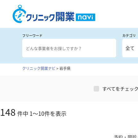
フリーワード
カテゴリ
全て
クリニック開業ナビ
>
岩手県
すべてをチェッ
148
件中
1
～
10
件を表示
予約・問診