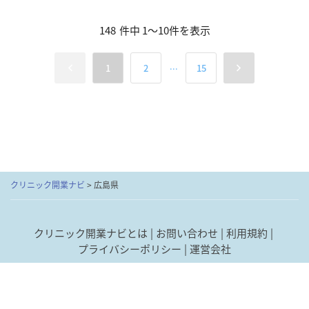
148
件中
1
～
10
件を表示
...
1
2
15
クリニック開業ナビ
>
広島県
クリニック開業ナビとは
お問い合わせ
利用規約
プライバシーポリシー
運営会社
あなたにピッタリの
最短1分
で
「
開業 経営支援サービス
」
© Donuts Co. Ltd. All rights reserved.