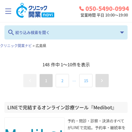
050-5490-0994
営業時間 平日 10:00～19:00
クリニック開業ナビとは？
絞り込み検索を開く
診療圏調査
クリニック開業ナビ
>
広島県
フリーワード
コンシェルジュサービス
148
件中
1
～
10
件を表示
お問い合わせ
カテゴリ
地域
...
1
2
15
検討中リスト
全て
広島県
ログイン
診療科
LINEで完結するオンライン診療ツール『Medibot』
検索
全て
予約・問診・診察・決済のすべて
がLINEで完結。予約率・継続率を