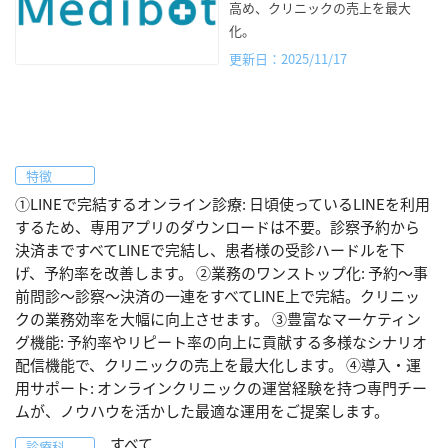
高め、クリニックの売上を最大
化。
更新日：2025/11/17
特徴
①LINEで完結するオンライン診療: 日頃使っているLINEを利用
するため、専用アプリのダウンロードは不要。診察予約から
決済まですべてLINEで完結し、患者様の受診ハードルを下
げ、予約率を改善します。 ②業務のワンストップ化: 予約〜事
前問診〜診察〜決済の一連をすべてLINE上で完結。クリニッ
クの業務効率を大幅に向上させます。 ③豊富なマーケティン
グ機能: 予約率やリピート率の向上に貢献する多様なシナリオ
配信機能で、クリニックの売上を最大化します。 ④導入・運
用サポート: オンラインクリニックの運営経験を持つ専門チー
ムが、ノウハウを活かした最適な運用をご提案します。
すべて
診療科