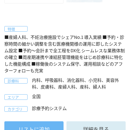
特徴
■産婦人科、不妊治療施設でシェアNo.1 導入実績 ■予約・診
察時間の細かい調整を含む医療機関様の運用に即したシステ
ム設定 ■予約～会計まで全工程をDX化 シームレスな業務体制
の確立 ■周産期連携や凍結胚管理機能をはじめ診療科に特化
した機能構成 ■稼働後のシステム保守、運用相談などのアフ
ターフォローも充実
内科、呼吸器科、消化器科、小児科、美容外
診療科
科、皮膚科、産婦人科、産科、婦人科
全国
エリア
診療予約システム
カテゴリ
リストに追加
詳細を見る