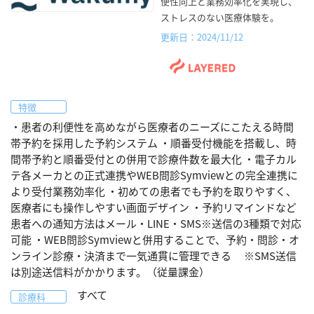
便性向上と業務効率化を実現し、
ストレスのない医療体験を。
更新日：2024/11/12
特徴
・患者の利便性を高めながら医療者のニーズにこたえる時間
帯予約を採用した予約システム ・順番受付機能を搭載し、時
間帯予約と順番受付との併用で診療件数を最大化 ・電子カル
テ各メーカとの正式連携やWEB問診Symviewとの完全連携に
より受付業務効率化 ・初めての患者でも予約を取りやすく、
医療者にも操作しやすい画面デザイン ・予約リマインドなど
患者への通知方法はメール・LINE・SMS※送信の3種類で対応
可能 ・WEB問診Symviewと併用することで、予約・問診・オ
ンライン診療・決済まで一気通貫に管理できる ※SMS送信
は別途送信料がかかります。（従量課金）
すべて
診療科