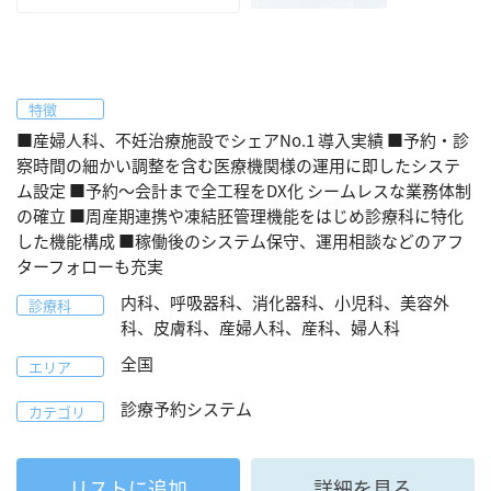
特徴
■産婦人科、不妊治療施設でシェアNo.1 導入実績 ■予約・診
察時間の細かい調整を含む医療機関様の運用に即したシステ
ム設定 ■予約～会計まで全工程をDX化 シームレスな業務体制
の確立 ■周産期連携や凍結胚管理機能をはじめ診療科に特化
した機能構成 ■稼働後のシステム保守、運用相談などのアフ
ターフォローも充実
内科、呼吸器科、消化器科、小児科、美容外
診療科
科、皮膚科、産婦人科、産科、婦人科
全国
エリア
診療予約システム
カテゴリ
リストに追加
詳細を見る