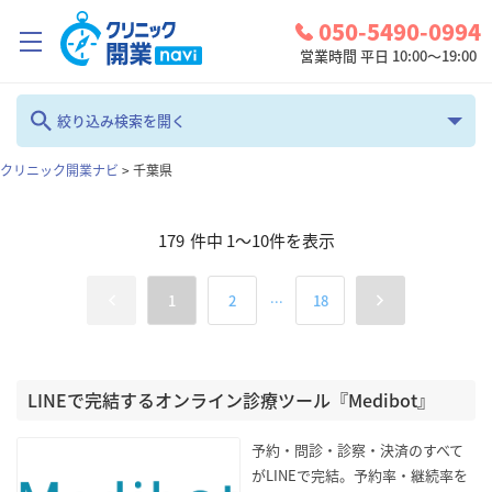
050-5490-0994
営業時間 平日 10:00～19:00
クリニック開業ナビとは？
絞り込み検索を開く
診療圏調査
クリニック開業ナビ
>
千葉県
フリーワード
コンシェルジュサービス
179
件中
1
～
10
件を表示
お問い合わせ
カテゴリ
地域
...
1
2
18
検討中リスト
全て
千葉県
ログイン
診療科
LINEで完結するオンライン診療ツール『Medibot』
検索
全て
予約・問診・診察・決済のすべて
がLINEで完結。予約率・継続率を