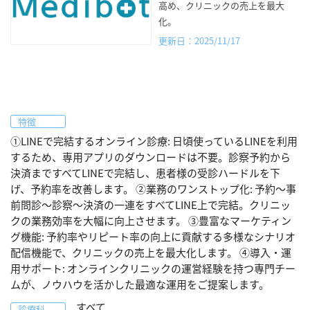
高め、クリニックの売上を最大
化。
更新日：2025/11/17
特徴
①LINEで完結するオンライン診療: 日頃使っているLINEを利用
するため、専用アプリのダウンロードは不要。診察予約から
決済まですべてLINEで完結し、患者様の受診ハードルを下
げ、予約率を改善します。 ②業務のワンストップ化: 予約〜事
前問診〜診察〜決済の一連をすべてLINE上で完結。クリニッ
クの業務効率を大幅に向上させます。 ③豊富なマーケティン
グ機能: 予約率やリピート率の向上に貢献する多様なシナリオ
配信機能で、クリニックの売上を最大化します。 ④導入・運
用サポート: オンラインクリニックの運営経験を持つ専門チー
ムが、ノウハウを活かした最適な運用をご提案します。
すべて
診療科