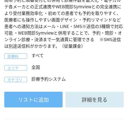
間帯予約と順番受付との併用で診療件数を最大化 ・電子カル
テ各メーカとの正式連携やWEB問診Symviewとの完全連携に
より受付業務効率化 ・初めての患者でも予約を取りやすく、
医療者にも操作しやすい画面デザイン ・予約リマインドなど
患者への通知方法はメール・LINE・SMS※送信の3種類で対応
可能 ・WEB問診Symviewと併用することで、予約・問診・オ
ンライン診療・決済まで一気通貫に管理できる ※SMS送信
は別途送信料がかかります。（従量課金）
すべて
診療科
全国
エリア
診療予約システム
カテゴリ
リストに追加
詳細を見る