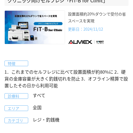
クリニック向けセルフレジ「FIT-B for Clinic」
設置面積約20%ダウンで受付の省
スペースを実現
更新日：2024/11/12
特徴
1．これまでのセルフレジに比べて設置面積が約80%に 2．硬
貨の金庫容量が大きく釣銭切れを防止 3．オフライン精算で設
置したその日から利用可能
すべて
診療科
全国
エリア
レジ・釣銭機
カテゴリ